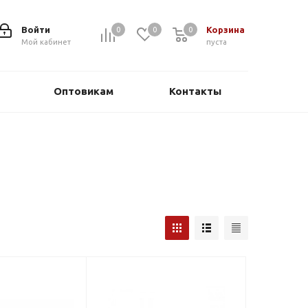
Войти
Корзина
0
0
0
0
Мой кабинет
пуста
Оптовикам
Контакты