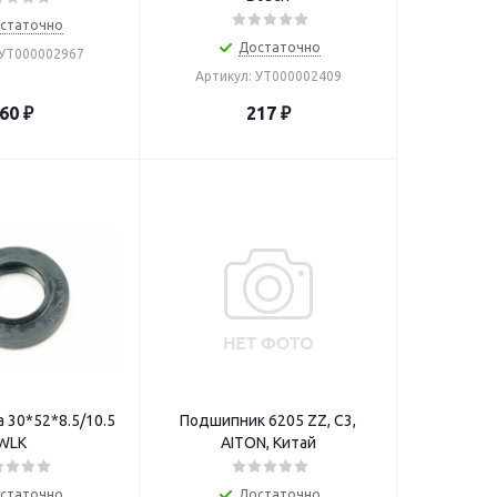
статочно
Достаточно
 УТ000002967
Артикул: УТ000002409
60
₽
217
₽
 30*52*8.5/10.5
Подшипник 6205 ZZ, C3,
WLK
AITON, Китай
статочно
Достаточно