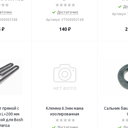
До
аточно
Достаточно
Артикул:
Т000003388
Артикул: УТ000002168
5
₽
140
₽
2
т прямой с
Клемма 6.3мм мама
Сальник бака
 L=200 мм
изолированная
кой для Bosh
Hansa
Достаточно
До