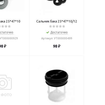
ака 25*47*10
Сальник бака 25*47*10/12
статочно
Достаточно
 УТ000000929
Артикул: УТ000000499
98
₽
98
₽