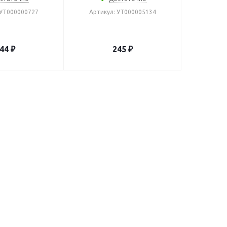
 УТ000000727
Артикул: УТ000005134
44
₽
245
₽