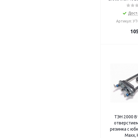
Дост
Артикул: У
10
ТЭН 2000 В
отверстием
резинка с юб
Maxx, 