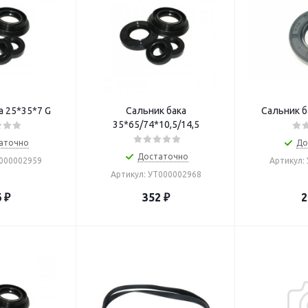
а 25*35*7 G
Сальник бака
Сальник б
35*65/74*10,5/14,5
аточно
До
Достаточно
Т000002959
Артикул:
Артикул: УТ000002968
6
₽
352
₽
2