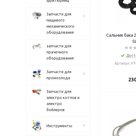
фритюрниц
Запчасти для
пищевого
механического
оборудования
Сальник бака 
S
запчасти для
прачечного
Дост
оборудования
Артикул: У
Запчасти для
промхолода
23
Запчасти для
электро котлов и
электро
бойлеров
Инструменты