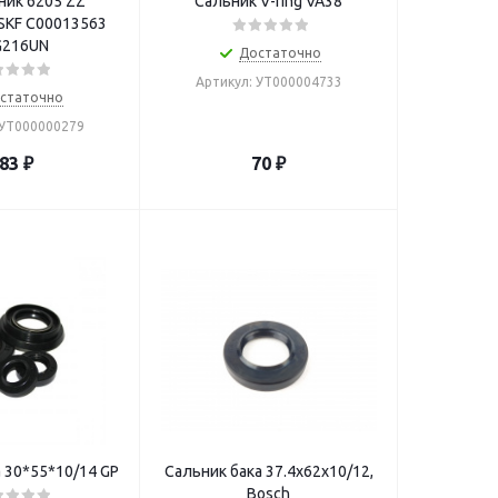
ик 6205 ZZ
Сальник V-ring VA38
 SKF С00013563
G216UN
Достаточно
Артикул: УТ000004733
статочно
 УТ000000279
83
₽
70
₽
 30*55*10/14 GP
Сальник бака 37.4х62х10/12,
Bosch