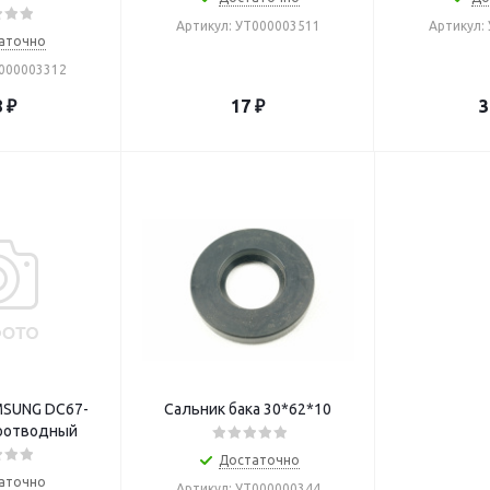
Артикул: УТ000003511
Артикул:
аточно
Т000003312
8
₽
17
₽
3
MSUNG DC67-
Сальник бака 30*62*10
оотводный
Достаточно
аточно
Артикул: УТ000000344