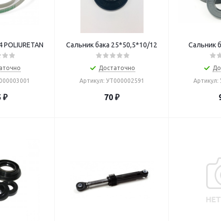
4 POLIURETAN
Сальник бака 25*50,5*10/12
Сальник б
аточно
Достаточно
До
Т000003001
Артикул: УТ000002591
Артикул:
5
₽
70
₽