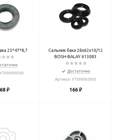
ака 25*47*8,7
Сальник бака 28х62х10/12
BOSH-BALAY 613083
статочно
Достаточно
 УТ000000500
Артикул: УТ000002850
68
₽
166
₽