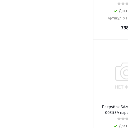
Дост
Артикул: У
79
Патрубок SA
00355A пар
Дост