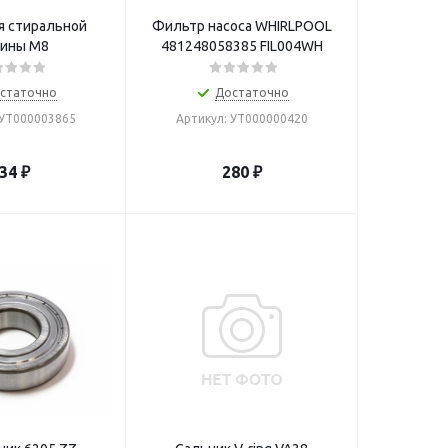
я стиральной
Фильтр насоса WHIRLPOOL
ины M8
481248058385 FIL004WH
статочно
Достаточно
 УТ000003865
Артикул: УТ000000420
34
₽
280
₽