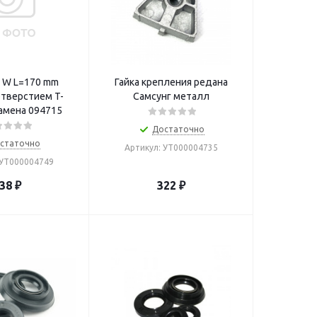
 W L=170 mm
Гайка крепления редана
отверстием T-
Самсунг металл
замена 094715
Достаточно
статочно
Артикул: УТ000004735
 УТ000004749
38
₽
322
₽