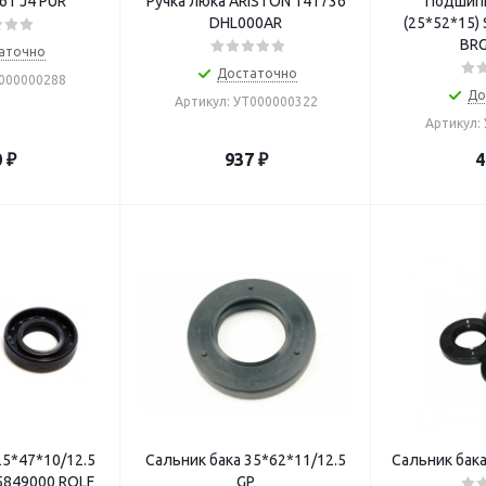
61 J4 PUR
Ручка люка ARISTON 141736
Подшипн
DHL000AR
(25*52*15)
BR
аточно
Достаточно
Т000000288
До
Артикул: УТ000000322
Артикул:
0
₽
937
₽
4
25*47*10/12.5
Сальник бака 35*62*11/12.5
Сальник бака
25849000 ROLF
GP