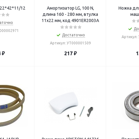
 22*42*11/12
Амортизатор LG, 100 N,
Ножка дл
длина 160 - 280 мм, втулка
маш
11x22 мм, код 4901ER2003A
аточно
До
Т000002971
Достаточно
Артикул:
Артикул: УТ000001509
4
₽
217
₽
1