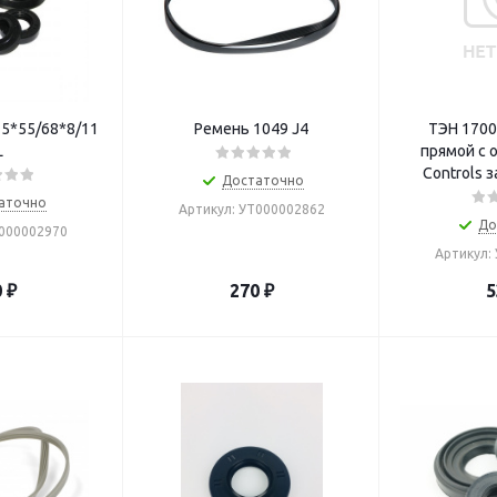
25*55/68*8/11
Ремень 1049 J4
ТЭН 1700
L
прямой с 
Controls 
Достаточно
аточно
Артикул: УТ000002862
До
Т000002970
Артикул:
0
₽
270
₽
5