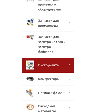
прачечного
оборудования
Запчасти для
промхолода
Запчасти для
электро котлов и
электро
бойлеров
Инструменты
Компрессоры
Припои и флюсы
Расходные
материалы