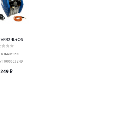
 VRR24L+OS
 в наличии
 УТ000003249
 249
₽