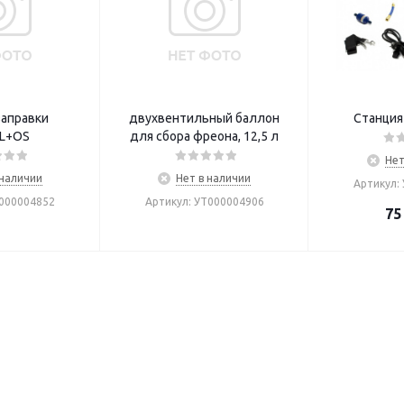
заправки
двухвентильный баллон
Станция
L+OS
для сбора фреона, 12,5 л
Нет
 наличии
Нет в наличии
Артикул:
Т000004852
Артикул: УТ000004906
75