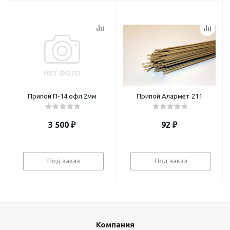
Припой П-14 офл.2мм
Припой Алармет 211
3 500
₽
92
₽
Под заказ
Под заказ
Компания