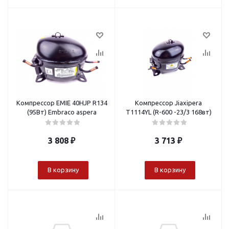
Компрессор EMIE 40HJP R134
Компрессор Jiaxipera
(95Вт) Embraco aspera
T1114YL (R-600 -23/3 168вт)
3 808
₽
3 713
₽
В корзину
В корзину