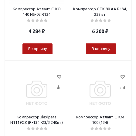
Компрессор Атлант С-КО
Компрессор GTK 80 AA R134,
140 Н5-02 R134
232 вт
4 284
₽
6 200
₽
В корзину
В корзину
Компрессор Jiaxipera
Компрессор Атлант С-КМ
N1119GZ (R-134 -23/3 240вт)
100 (134)