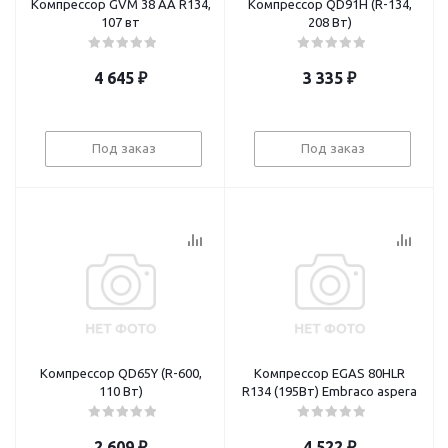
Компрессор GVM 38 AA R134,
Компрессор QD91H (R-134,
107 вт
208 Вт)
4 645
₽
3 335
₽
Под заказ
Под заказ
Компрессор QD65Y (R-600,
Компрессор EGAS 80HLR
110 Вт)
R134 (195Вт) Embraco aspera
2 609
₽
4 522
₽