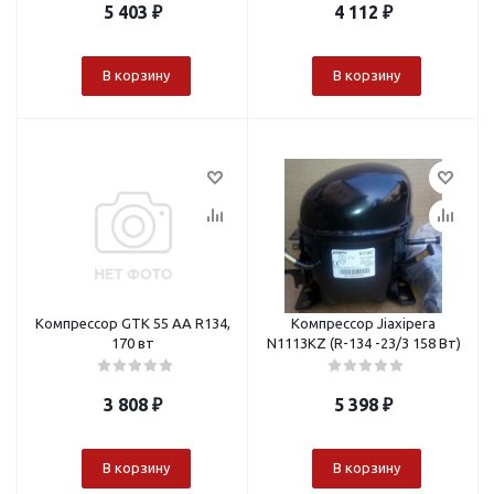
5 403
₽
4 112
₽
В корзину
В корзину
Компрессор GTK 55 AA R134,
Компрессор Jiaxipera
170 вт
N1113KZ (R-134 -23/3 158 Вт)
3 808
₽
5 398
₽
В корзину
В корзину