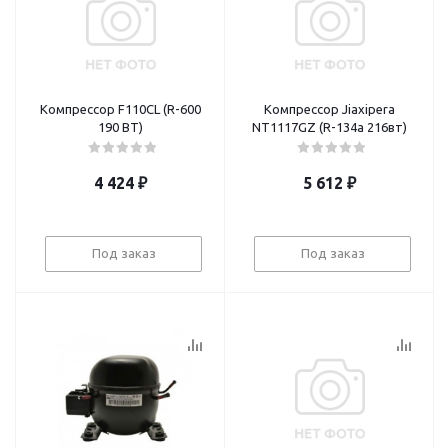
Компрессор F110CL (R-600
Компрессор Jiaxipera
190 BT)
NТ1117GZ (R-134а 216вт)
4 424
₽
5 612
₽
Под заказ
Под заказ