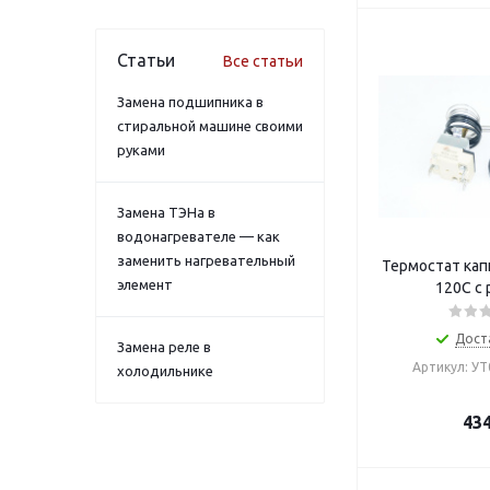
Статьи
Все статьи
Замена подшипника в
стиральной машине своими
руками
Замена ТЭНа в
водонагревателе — как
заменить нагревательный
Термостат кап
элемент
120С с 
Дост
Замена реле в
Артикул: У
холодильнике
43