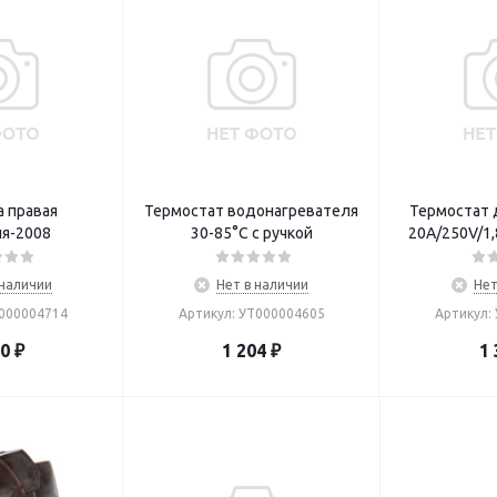
 правая
Термостат водонагревателя
Термостат 
я-2008
30-85°С с ручкой
20А/250V/1,
 наличии
Нет в наличии
Нет
Т000004714
Артикул: УТ000004605
Артикул:
00
₽
1 204
₽
1 