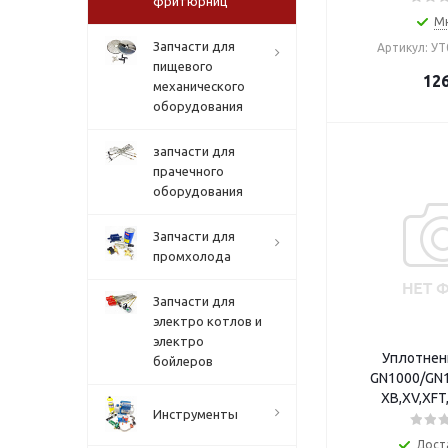
фритюрниц
М
Запчасти для
Артикул: У
пищевого
12
механического
оборудования
запчасти для
прачечного
оборудования
Запчасти для
промхолода
Запчасти для
электро котлов и
электро
Уплотнен
бойлеров
GN1000/GN
XB,XV,XFT
Инструменты
Дост