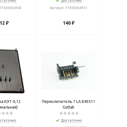
статочно
Достаточно
 УТ000004940
Артикул: УТ000004913
12
₽
140
₽
а КЭТ-0,12
Переключатель 7 LA 840511
инальная)
Gottak
статочно
Достаточно