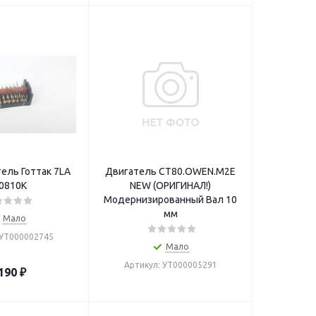
ель Готтак 7LA
Двигатель СТ80.OWEN.M2E
0810К
NEW (ОРИГИНАЛ!)
Модернизированный Вал 10
мм
Мало
 УТ000002745
Мало
Артикул: УТ000005291
190
₽