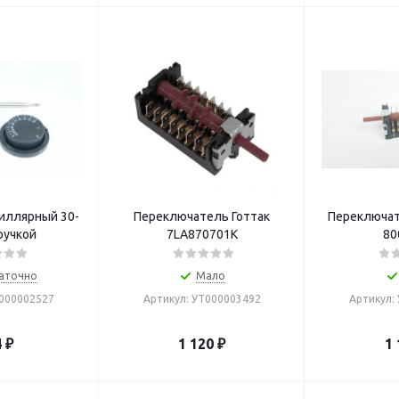
иллярный 30-
Переключатель Готтак
Переключат
ручкой
7LA870701K
80
аточно
Мало
Т000002527
Артикул: УТ000003492
Артикул:
4
₽
1 120
₽
1 