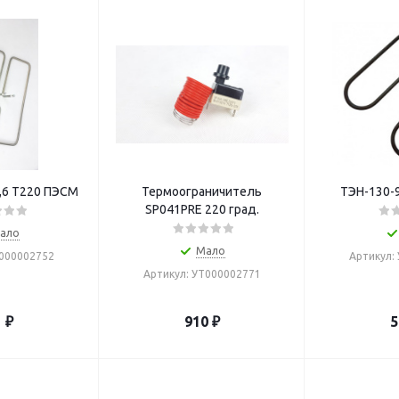
,6 Т220 ПЭСМ
Термоограничитель
ТЭН-130-9
SP041PRE 220 град.
ало
Мало
Т000002752
Артикул:
Артикул: УТ000002771
1
₽
910
₽
5