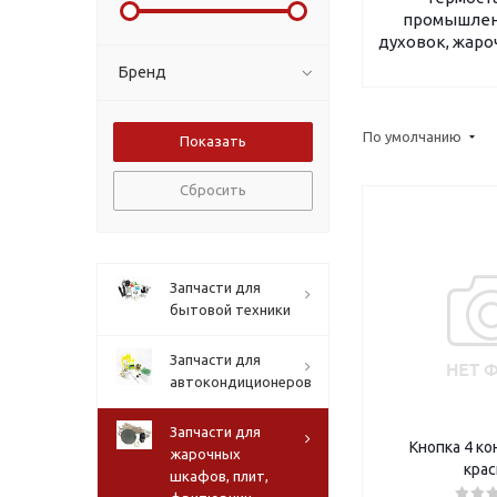
промышлен
духовок, жар
Бренд
По умолчанию
Сбросить
Запчасти для
бытовой техники
Запчасти для
автокондиционеров
Запчасти для
Кнопка 4 ко
жарочных
крас
шкафов, плит,