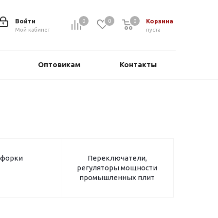
Войти
Корзина
0
0
0
0
Мой кабинет
пуста
Оптовикам
Контакты
форки
Переключатели,
регуляторы мощности
промышленных плит