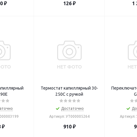
20
₽
126
₽
1 
апиллярный
Термостат капиллярный 30-
Переключате
90E
250С с ручкой
G
аточно
Достаточно
До
Т000003199
Артикул: УТ000005264
Артикул:
8
₽
910
₽
9