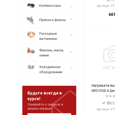
Компрессоры
Артикул: У
66
Припои и флюсы
Расходные
материалы
Фреоны, масла,
химия
Холодильное
оборудование
Нагреватель
KRS1050 A (а
Будьте всегда в
курсе!
Дост
Узнавайте о скидках и
акциях первым
Артикул: У