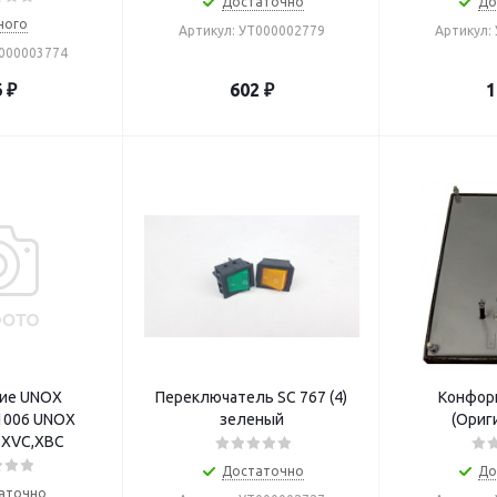
Достаточно
До
ного
Артикул: УТ000002779
Артикул:
Т000003774
6
₽
602
₽
1
ие UNOX
Переключатель SC 767 (4)
Конфорк
1006 UNOX
зеленый
(Ориг
,XVC,XBC
Достаточно
До
аточно