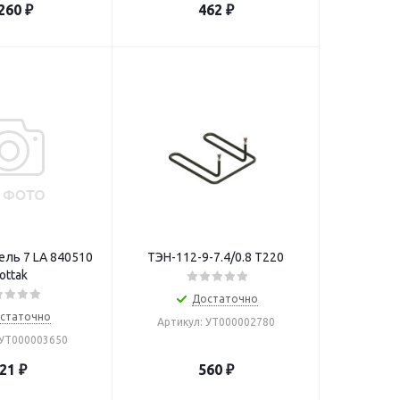
260
₽
462
₽
ль 7 LA 840510
ТЭН-112-9-7.4/0.8 Т220
ottak
Достаточно
статочно
Артикул: УТ000002780
 УТ000003650
21
₽
560
₽