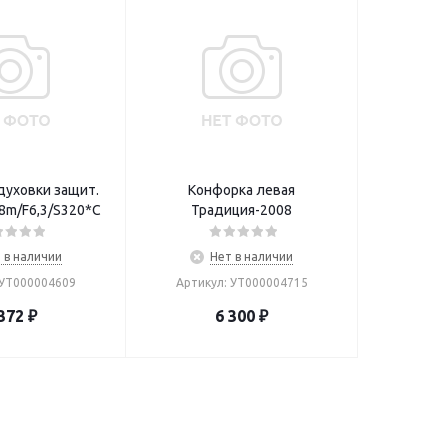
духовки защит.
Конфорка левая
8m/F6,3/S320*C
Традиция-2008
 в наличии
Нет в наличии
 УТ000004609
Артикул: УТ000004715
372
₽
6 300
₽