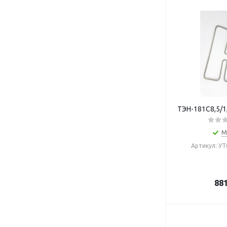
ТЭН-181С8,5/1
М
Артикул: У
88