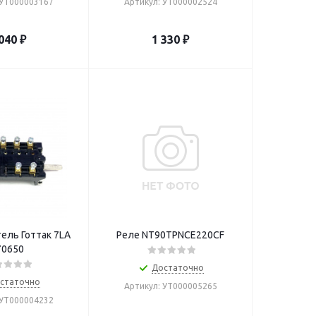
 УТ000003167
Артикул: УТ000002524
040
₽
1 330
₽
ель Готтак 7LA
Реле NT90TPNCE220CF
70650
Достаточно
статочно
Артикул: УТ000005265
 УТ000004232