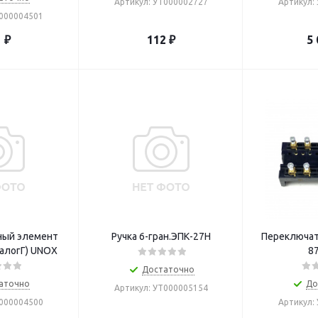
Артикул: УТ000002727
Артикул:
Т000004501
1
₽
112
₽
5 
ный элемент
Ручка 6-гран.ЭПК-27Н
Переключат
налогГ) UNOX
8
Достаточно
аточно
До
Артикул: УТ000005154
Т000004500
Артикул: