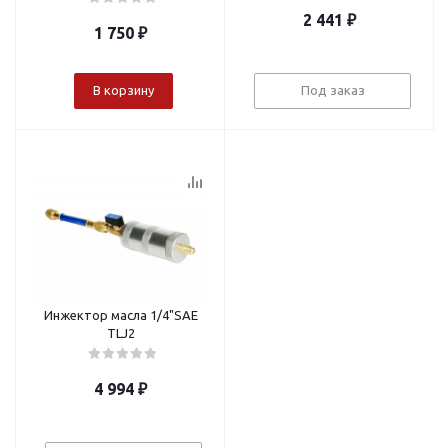
2 441
₽
1 750
₽
В корзину
Под заказ
Инжектор масла 1/4"SAE
TLJ2
4 994
₽