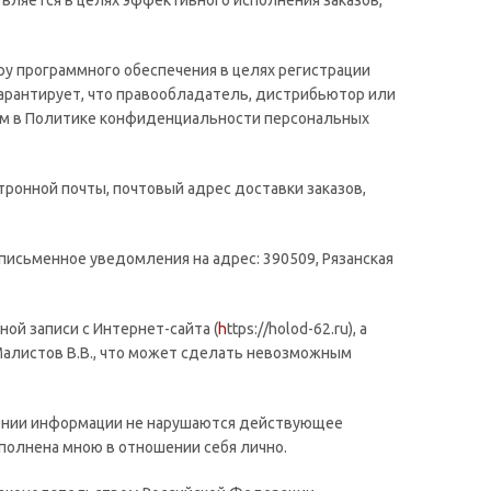
вляется в целях эффективного исполнения заказов,
у программного обеспечения в целях регистрации
гарантирует, что правообладатель, дистрибьютор или
ым в Политике конфиденциальности персональных
ронной почты, почтовый адрес доставки заказов,
письменное уведомления на адрес: 390509, Рязанская
ой записи с Интернет-сайта (
h
ttps://holod-62.ru), а
Малистов В.В., что может сделать невозможным
влении информации не нарушаются действующее
аполнена мною в отношении себя лично.