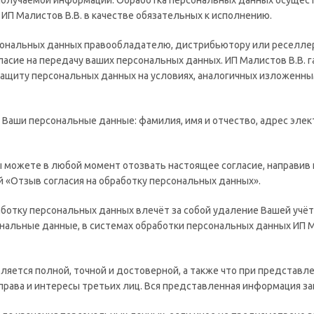
получаемой информации. Обработка персональных данных осущест
 ИП Малистов В.В. в качестве обязательных к исполнению.
ональных данных правообладателю, дистрибьютору или реселлер
гласие на передачу ваших персональных данных. ИП Малистов В.В. 
защиту персональных данных на условиях, аналогичных изложенн
Ваши персональные данные: фамилия, имя и отчество, адрес элект
ы можете в любой момент отозвать настоящее согласие, направив 
ой «Отзыв согласия на обработку персональных данных».
ботку персональных данных влечёт за собой удаление Вашей учётн
нальные данные, в системах обработки персональных данных ИП 
вляется полной, точной и достоверной, а также что при предста
рава и интересы третьих лиц. Вся представленная информация з