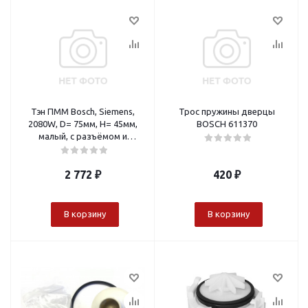
Тэн ПММ Bosch, Siemens,
Трос пружины дверцы
2080W, D= 75мм, H= 45мм,
BOSCH 611370
малый, с разъёмом и
термодатчиком,755078
2 772
₽
420
₽
В корзину
В корзину