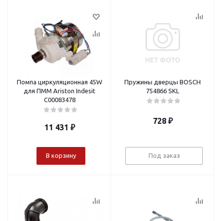
Помпа циркуляционная 45W
Пружины дверцы BOSCH
для ПММ Ariston Indesit
754866 SKL
С00083478
728
₽
11 431
₽
В корзину
Под заказ