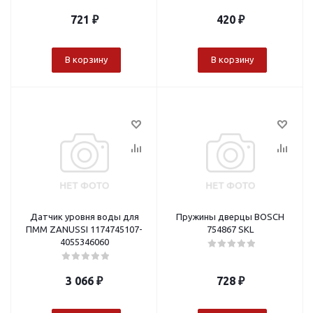
721
₽
420
₽
В корзину
В корзину
Датчик уровня воды для
Пружины дверцы BOSCH
ПММ ZANUSSI 1174745107-
754867 SKL
4055346060
3 066
₽
728
₽