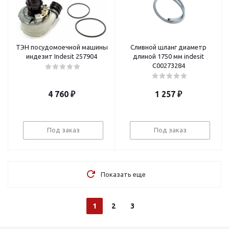
ТЭН посудомоечной машины
Сливной шланг диаметр
индезит Indesit 257904
длиной 1750 мм indesit
C00273284
4 760
₽
1 257
₽
Под заказ
Под заказ
Показать еще
1
2
3