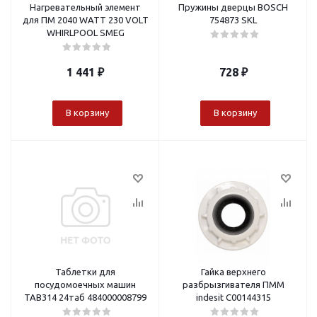
Нагревательный элемент
Пружины дверцы BOSCH
для ПМ 2040 WATT 230 VOLT
754873 SKL
WHIRLPOOL SMEG
1 441
₽
728
₽
В корзину
В корзину
Таблетки для
Гайка верхнего
посудомоечных машин
разбрызгивателя ПММ
TAB314 24таб 484000008799
indesit С00144315