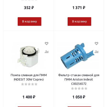
352
₽
1 371
₽
В корзину
В корзину
Помпа сливная для ПММ
Фильтр-стакан сливной для
INDESIT 30W Copreci
ПММ Ariston Indesit
С00256572
1 400
₽
1 050
₽