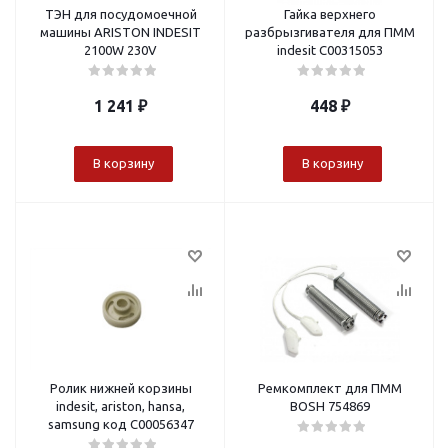
ТЭН для посудомоечной
Гайка верхнего
машины ARISTON INDESIT
разбрызгивателя для ПММ
2100W 230V
indesit С00315053
1 241
₽
448
₽
В корзину
В корзину
Ролик нижней корзины
Ремкомплект для ПММ
indesit, ariston, hansa,
BOSH 754869
samsung код C00056347