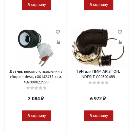
В корзину
В корзину
Датчик высокого давления в
ТЭН для ПММ ARISTON,
сборе indesit, c00142435 зам.
INDESIT C00302489
482000022959
2 084
₽
6 972
₽
В корзину
В корзину