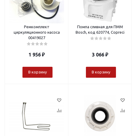
Ремкомплект
Помпа сливная для ПММ
циркуляционного насоса
Bosch, код 620774, Copreci
00419027
1 956
₽
3 066
₽
В корзину
В корзину