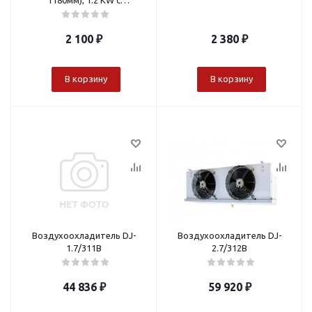
1180мм), 1.2 KW с
перемычкой
2 100
₽
2 380
₽
В корзину
В корзину
Воздухоохладитель DJ-
Воздухоохладитель DJ-
1.7/311В
2.7/312В
44 836
₽
59 920
₽