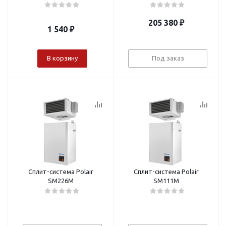
205 380
₽
1 540
₽
В корзину
Под заказ
Сплит-система Polair
Сплит-система Polair
SM226M
SM111M