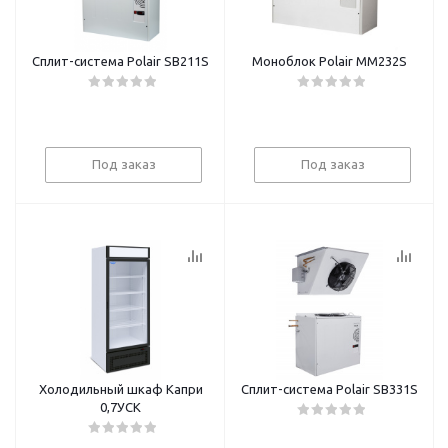
Сплит-система Polair SB211S
Моноблок Polair MM232S
Под заказ
Под заказ
Холодильный шкаф Капри
Сплит-система Polair SB331S
0,7УСК