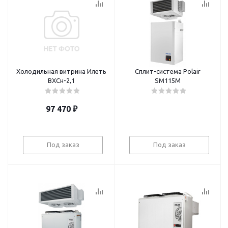
Холодильная витрина Илеть
Сплит-система Polair
ВХСн-2,1
SM115M
97 470
₽
Под заказ
Под заказ