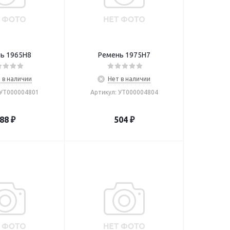
ь 1965H8
Ремень 1975H7
 в наличии
Нет в наличии
 УТ000004801
Артикул: УТ000004804
88
₽
504
₽