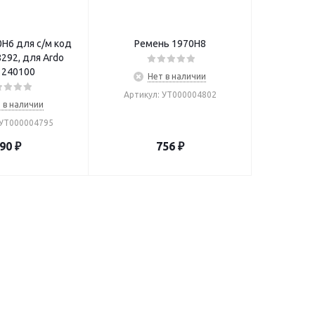
H6 для с/м код
Ремень 1970H8
292, для Ardo
1240100
Нет в наличии
Артикул: УТ000004802
 в наличии
 УТ000004795
90
₽
756
₽