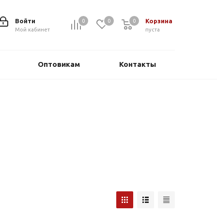
Войти
Корзина
0
0
0
0
Мой кабинет
пуста
Оптовикам
Контакты