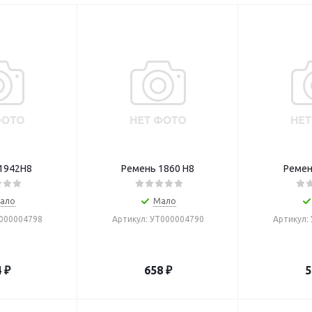
1942H8
Ремень 1860 Н8
Ремен
ало
Мало
Т000004798
Артикул: УТ000004790
Артикул:
4
₽
658
₽
5