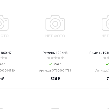
1860 Н7
Ремень 1904H8
Ремень 193
ало
Мало
Т000004789
Артикул: УТ000004793
Артикул:
9
₽
826
₽
7