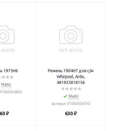
ь 1975H6
Ремень 1904H7 для с/м
Whirpool, Ardo,
481935818156
Мало
 УТ000004803
Мало
Артикул: УТ000004792
60
₽
630
₽