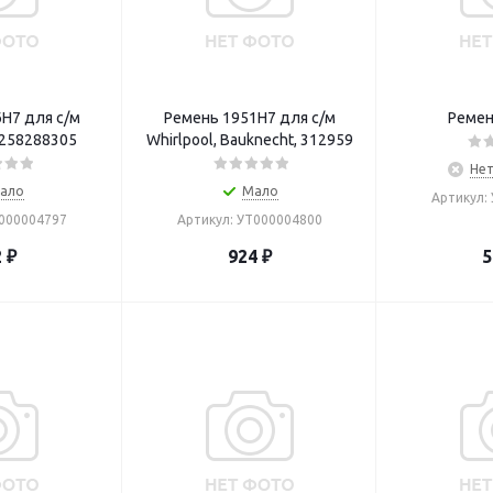
H7 для с/м
Ремень 1951H7 для с/м
Ремен
 1258288305
Whirlpool, Bauknecht, 312959
Нет
ало
Мало
Артикул:
Т000004797
Артикул: УТ000004800
2
₽
924
₽
5