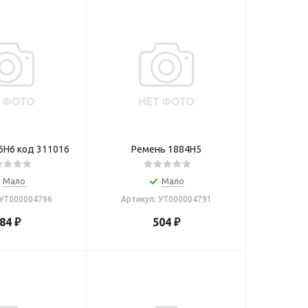
6H6 код 311016
Ремень 1884H5
Мало
Мало
 УТ000004796
Артикул: УТ000004791
84
₽
504
₽