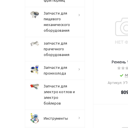
фритюрниц
Запчасти для
пищевого
механического
оборудования
запчасти для
прачечного
оборудования
Ремень 
Запчасти для
промхолода
М
Артикул: У
Запчасти для
электро котлов и
80
электро
бойлеров
Инструменты