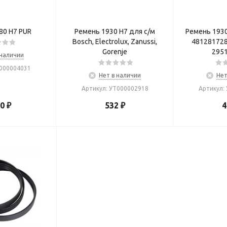
80 H7 PUR
Ремень 1930 H7 для с/м
Ремень 1930
Bosch, Electrolux, Zanussi,
481281728
Gorenje
295
 наличии
Т000004031
Нет в наличии
Нет
Артикул: УТ000002918
Артикул:
90
₽
532
₽
4