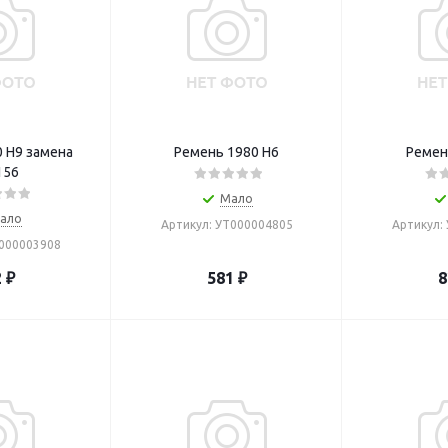
 Н9 замена
Ремень 1980 H6
Ремен
156
Мало
ало
Артикул: УТ000004805
Артикул:
Т000003908
2
₽
581
₽
8