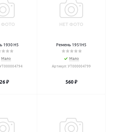
ь 1930 H5
Ремень 1951H5
Мало
Мало
 УТ000004794
Артикул: УТ000004799
26
₽
560
₽