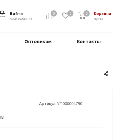
Войти
Корзина
0
0
0
0
Мой кабинет
пуста
Оптовикам
Контакты
Артикул:
УТ000004790
Н8