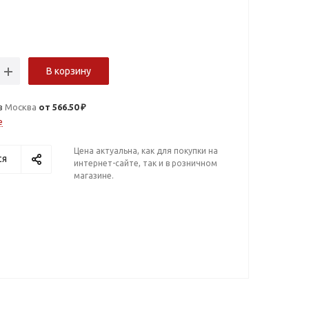
В корзину
в
Москва
от 566.50 ₽
е
Цена актуальна, как для покупки на
ся
интернет-сайте, так и в розничном
магазине.