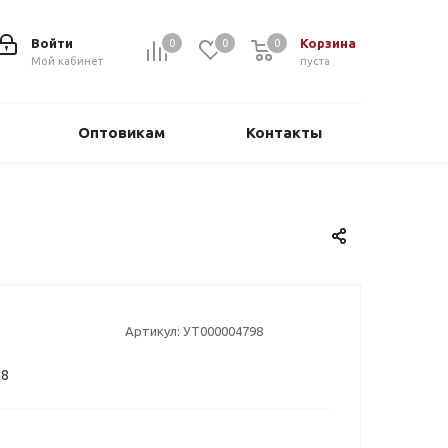
Войти
Корзина
0
0
0
0
Мой кабинет
пуста
Оптовикам
Контакты
Артикул:
УТ000004798
H8