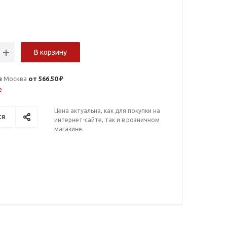
В корзину
в
Москва
от 566.50 ₽
е
Цена актуальна, как для покупки на
ся
интернет-сайте, так и в розничном
магазине.