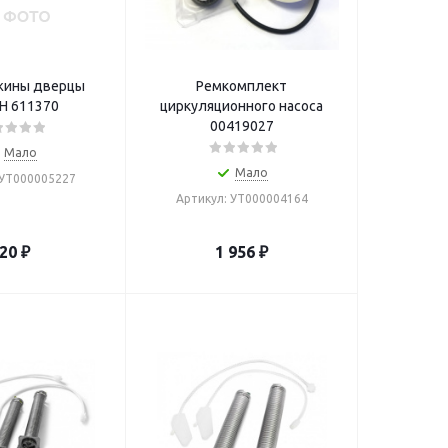
жины дверцы
Ремкомплект
BOSCH 611370
циркуляционного насоса
00419027
Мало
Мало
 УТ000005227
Артикул: УТ000004164
20
₽
1 956
₽