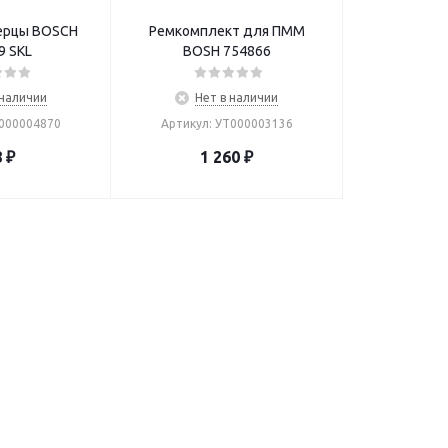
ерцы BOSCH
Ремкомплект для ПММ
9 SKL
BOSH 754866
 наличии
Нет в наличии
Т000004870
Артикул: УТ000003136
8
₽
1 260
₽