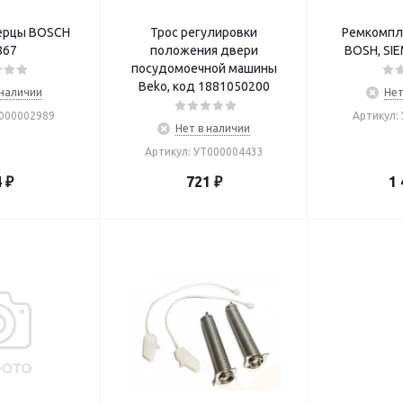
ерцы BOSCH
Трос регулировки
Ремкомпл
867
положения двери
BOSH, SI
посудомоечной машины
Beko, код 1881050200
 наличии
Нет
Т000002989
Артикул:
Нет в наличии
Артикул: УТ000004433
4
₽
721
₽
1 