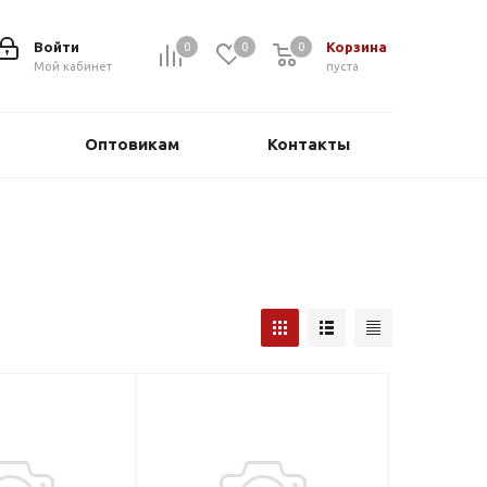
Войти
Корзина
0
0
0
0
Мой кабинет
пуста
Оптовикам
Контакты