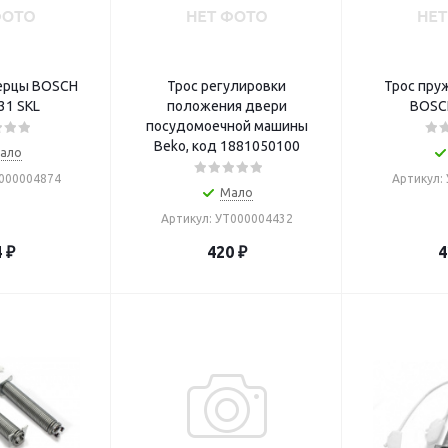
ерцы BOSCH
Трос регулировки
Трос пру
31 SKL
положения двери
посудомоечной машины
Beko, код 1881050100
ало
Т000004874
Артикул:
Мало
Артикул: УТ000004432
4
₽
420
₽
4