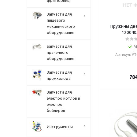
фритюрниц
Запчасти для
пищевого
Пружины дв
механического
120040
оборудования
запчасти для
М
прачечного
Артикул: У
оборудования
Запчасти для
78
промхолода
Запчасти для
электро котлов и
электро
бойлеров
Инструменты