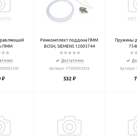
правляющей
Ремкомплект поддона ПММ
Пружины 
ы ПММ
BOSH, SIEMENS 12005744
754
аточно
Достаточно
До
Т000003340
Артикул: УТ000002826
Артикул:
9
₽
532
₽
7