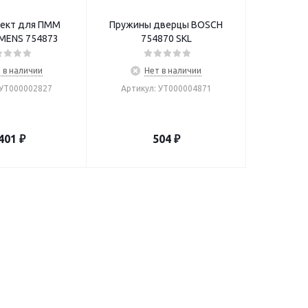
ект для ПММ
Пружины дверцы BOSCH
EMENS 754873
754870 SKL
 в наличии
Нет в наличии
 УТ000002827
Артикул: УТ000004871
401
₽
504
₽