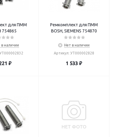
ект для ПММ
Ремкомплект для ПММ
 754865
BOSH, SIEMENS 754870
 в наличии
Нет в наличии
 УТ000002832
Артикул: УТ000002828
221
₽
1 533
₽