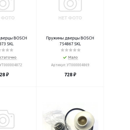
дверцы BOSCH
Пружины дверцы BOSCH
873 SKL
754867 SKL
статочно
Мало
 УТ000004872
Артикул: УТ000004869
28
₽
728
₽