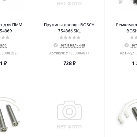
т для ПММ
Пружины дверцы BOSCH
Ремкомпл
54869
754866 SKL
BOSH
ало
Нет в наличии
Нет
Т000002829
Артикул: УТ000004873
Артикул:
71
₽
728
₽
1 