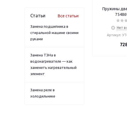
Пружины дв
75486
Статьи
Все статьи
Замена подшипника в
Нет в
стиральной машине своими
Артикул: У
руками
72
Замена ТЭНа в
водонагревателе — как
заменить нагревательный
элемент
Замена реле в
холодильнике