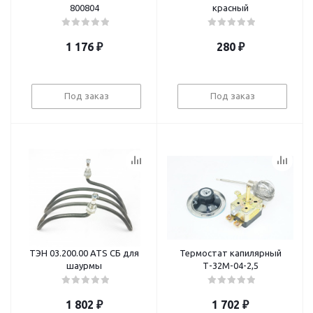
800804
красный
1 176
₽
280
₽
Под заказ
Под заказ
ТЭН 03.200.00 ATS СБ для
Термостат капилярный
шаурмы
Т-32М-04-2,5
1 802
₽
1 702
₽