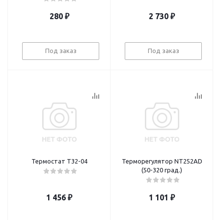
280
₽
2 730
₽
Под заказ
Под заказ
Термостат Т32-04
Терморегулятор NT252AD
(50-320 град.)
1 456
₽
1 101
₽