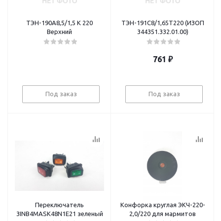
ТЭН-190А8,5/1,5 К 220
ТЭН-191С8/1,65Т220 (ИЗОП
Верхний
344351.332.01.00)
761
₽
Под заказ
Под заказ
Переключатель
Конфорка круглая ЭКЧ-220-
3INB4MASK48N1E21 зеленый
2,0/220 для мармитов