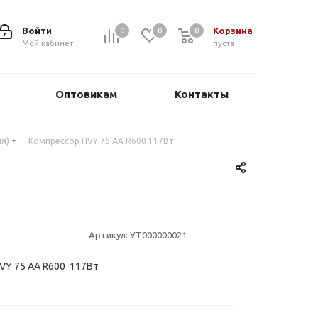
Войти
Корзина
0
0
0
0
Мой кабинет
пуста
Оптовикам
Контакты
я)
-
Компрессор НVY 75 AA R600 117Вт
Артикул:
УТ000000021
VY 75 AA R600 117Вт