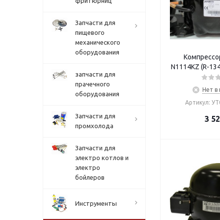
фритюрниц
Запчасти для
пищевого
механического
оборудования
Компрессор
запчасти для
прачечного
Нет в
оборудования
Артикул: У
Запчасти для
3 5
промхолода
Запчасти для
электро котлов и
электро
бойлеров
Инструменты