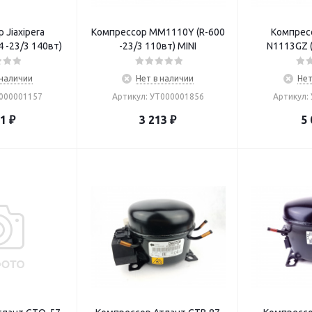
 Jiaxipera
Компрессор ММ1110Y (R-600
Компресс
N1112GZ (R-134 -23/3 140вт)
-23/3 110вт) MINI
 наличии
Нет в наличии
Нет
Т000001157
Артикул: УТ000001856
Артикул:
51
₽
3 213
₽
5 