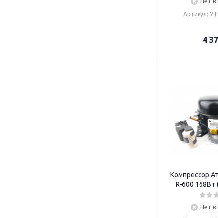
Нет в
Артикул: У
4 3
Компрессор Ат
R-600 168Вт 
Нет в