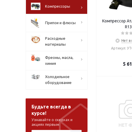
Компрессоры
Компрессор Ат
Припои и флюсы
R13
Расходные
Нет в
материалы
Артикул: У
Фреоны, масла,
химия
5 6
Холодильное
оборудование
Будьте всегда в
курсе!
Узнавайте о скидках и
акциях первым