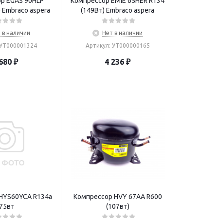
р EGAS 90HLP
Компрессор EMIE 65HER R134
 Embraco aspera
(149Вт) Embraco aspera
 в наличии
Нет в наличии
 УТ000001324
Артикул: УТ000000165
680
₽
4 236
₽
HYS60YCA R134a
Компрессор НVY 67AA R600
75вт
(107вт)