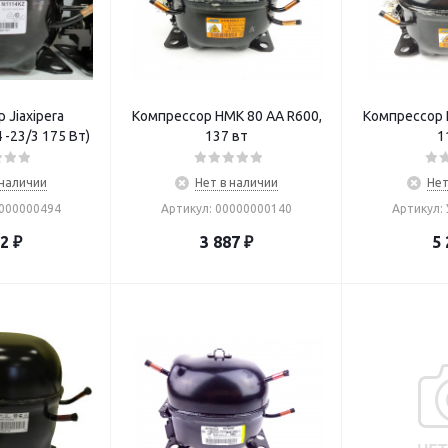
 Jiaxipera
Компрессор HMK 80 AA R600,
Компрессор 
N1114KZ (R-134 -23/3 175 Вт)
137 вт
1
 наличии
Нет в наличии
Нет
Т000000494
Артикул: 00000000140
Артикул:
22
₽
3 887
₽
5 