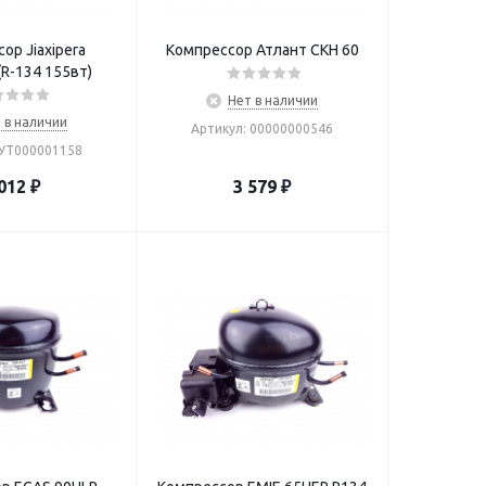
ор Jiaxipera
Компрессор Атлант СКН 60
N1113GZ (R-134 155вт)
Нет в наличии
 в наличии
Артикул: 00000000546
 УТ000001158
012
₽
3 579
₽