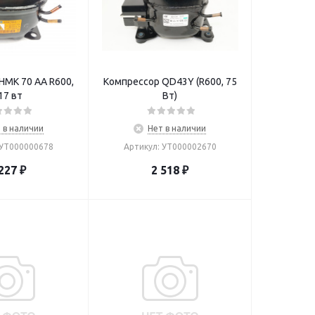
HMK 70 AA R600,
Компрессор QD43Y (R600, 75
17 вт
Вт)
 в наличии
Нет в наличии
 УТ000000678
Артикул: УТ000002670
227
₽
2 518
₽