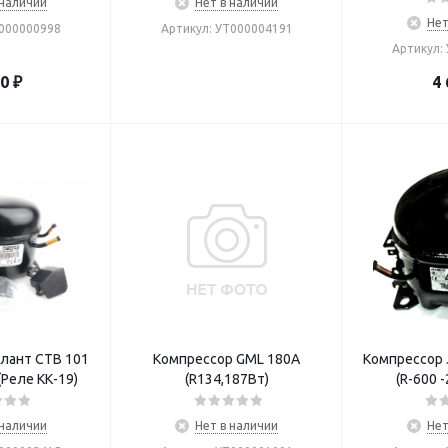
 наличии
Нет в наличии
Нет
Т000000998
Артикул: УТ000004191
Артикул:
70
₽
4 
лант СТВ 101
Компрессор GML 180А
Компрессор J
(Реле КК-19)
(R134,187Вт)
(
 наличии
Нет в наличии
Нет