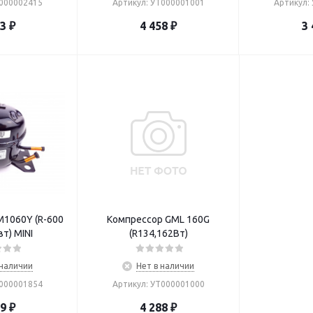
Т000002415
Артикул: УТ000001001
Артикул:
03
₽
4 458
₽
3 
1060Y (R-600
Компрессор GML 160G
вт) MINI
(R134,162Вт)
 наличии
Нет в наличии
Т000001854
Артикул: УТ000001000
29
₽
4 288
₽