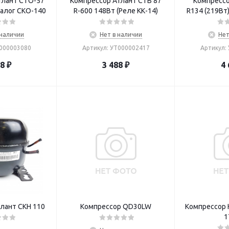
тлант СТО-57
Компрессор Атлант СТВ 87
Компрессо
налог СКО-140
R-600 148Вт (Реле КК-14)
R134 (219Вт)
 наличии
Нет в наличии
Нет
Т000003080
Артикул: УТ000002417
Артикул:
78
₽
3 488
₽
4 
лант СКН 110
Компрессор QD30LW
Компрессор 
1