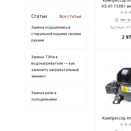
Компрессор А
Н5-01 153Вт а
Статьи
Все статьи
Нет в
Замена подшипника в
Артикул: У
стиральной машине своими
2 9
руками
Замена ТЭНа в
водонагревателе — как
заменить нагревательный
элемент
Замена реле в
холодильнике
Компрессор Ат