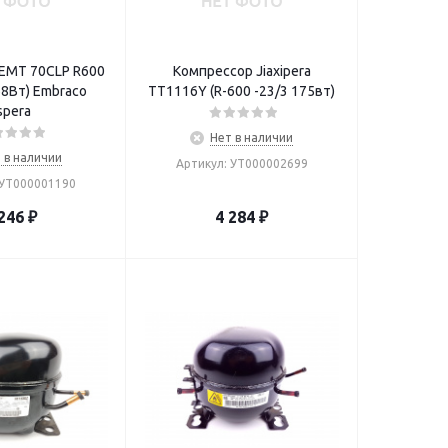
EMT 70CLP R600
Компрессор Jiaxipera
168Вт) Embraco
TT1116Y (R-600 -23/3 175вт)
spera
Нет в наличии
 в наличии
Артикул: УТ000002699
 УТ000001190
246
₽
4 284
₽