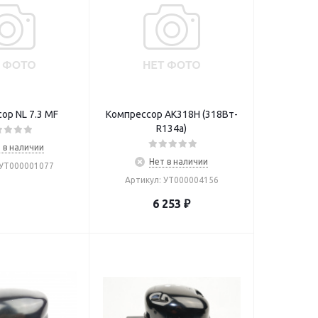
ор NL 7.3 MF
Компрессор AK318H (318Вт-
R134a)
 в наличии
Нет в наличии
 УТ000001077
Артикул: УТ000004156
6 253
₽