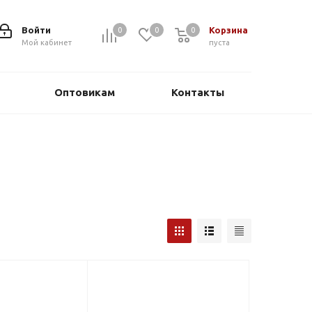
Войти
Корзина
0
0
0
0
Мой кабинет
пуста
Оптовикам
Контакты