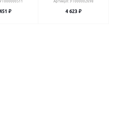
 УТ000000511
Артикул: УТ000002698
451
₽
4 623
₽