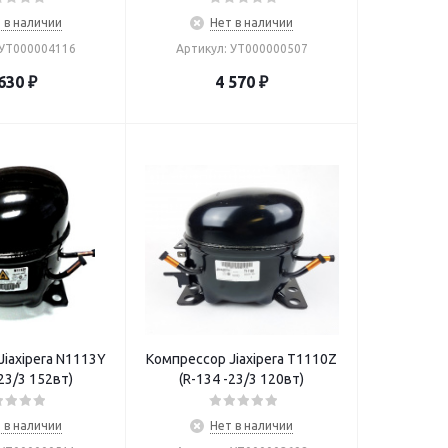
 в наличии
Нет в наличии
 УТ000004116
Артикул: УТ000000507
630
₽
4 570
₽
iaxipera N1113Y
Компрессор Jiaxipera T1110Z
R-600 -23/3 152вт)
(R-134 -23/3 120вт)
 в наличии
Нет в наличии