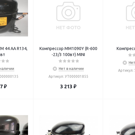
M 44 AA R134,
Компрессор ММ1090Y (R-600
Компресс
 вт
-23/3 100вт) MINI
Нет
 наличии
Нет в наличии
Артикул:
0000000135
Артикул: УТ000001855
77
₽
3 213
₽