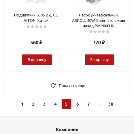
Подшипник 6305 ZZ, C3,
Насос универсальный
AITON, Китай
ASKOLL 40W 3 винта клеммы
назад PMP000UN
(алюминиевая обмотка)
560
₽
770
₽
В корзину
В корзину
Показать еще
1
2
3
4
5
6
7
38
Компания