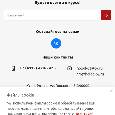
Будьте всегда в курсе!
Оставайтесь на связи
Наши контакты
+7 (4912) 470-242
holod-62@bk.ru
info@holod-62.ru
г. Рязань, ул. Горького 45, 390000
Файлы cookie
Мы используем файлы cookie и обрабатываем ваши
персональные данные, чтобы сделать сайт лучше.
2026 © holod-62.ru. Комплектующие для бытовой и
Нажимая «Принять», вы соглашаетесь с
Политикой