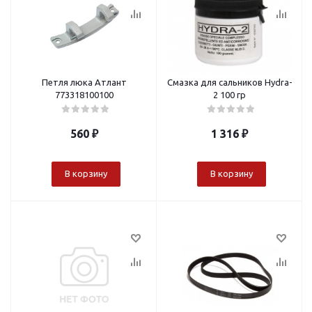
Петля люка Атлант
Смазка для сальников Hydra-
773318100100
2 100 гр
560
₽
1 316
₽
В корзину
В корзину