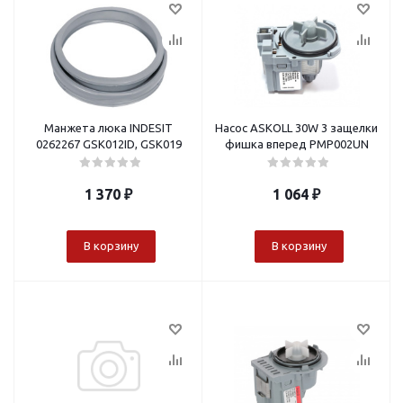
Манжета люка INDESIT
Насос ASKOLL 30W 3 защелки
0262267 GSK012ID, GSK019
фишка вперед PMP002UN
1 370
₽
1 064
₽
В корзину
В корзину