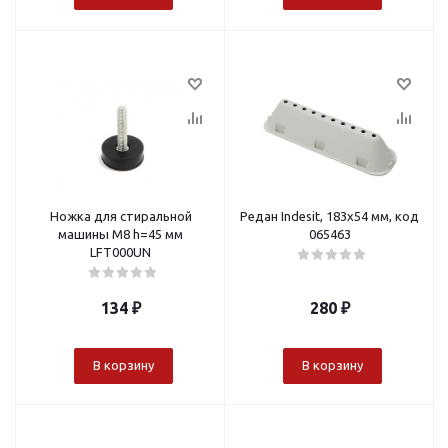
Ножка для стиральной
Редан Indesit, 183х54 мм, код
машины M8 h=45 мм
065463
LFT000UN
134
₽
280
₽
В корзину
В корзину