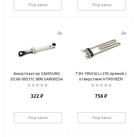
Под заказ
Под заказ
Амортизатор SAMSUNG
ТЭН 1950 W L=235 прямой с
DC66-00531C 80N SAR002SA
отверстием HTR018ZN
322
₽
756
₽
Под заказ
Под заказ