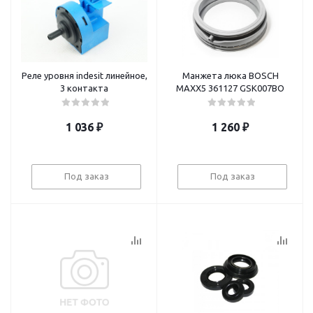
Реле уровня indesit линейное,
Манжета люка BOSCH
3 контакта
MAXX5 361127 GSK007BO
1 036
₽
1 260
₽
Под заказ
Под заказ