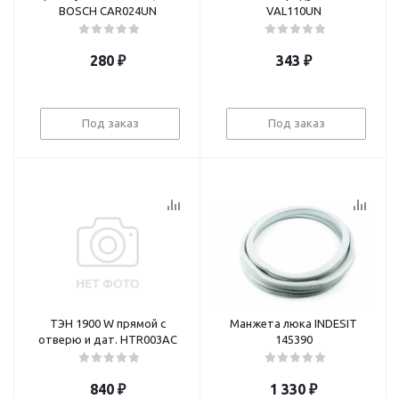
BOSCH CAR024UN
VAL110UN
280
₽
343
₽
Под заказ
Под заказ
ТЭН 1900 W прямой с
Манжета люка INDESIT
отверю и дат. HTR003AC
145390
840
₽
1 330
₽