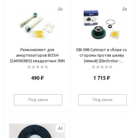
Ремкомплект для
EBI 098 Суппорт в сборе со
амортизаторов BOSH
стороны против шкиву
(SAR003BO) квадратных 90N
(левый) (Electrolux-
4071430963) (6203)
490
₽
1 715
₽
Под заказ
Под заказ