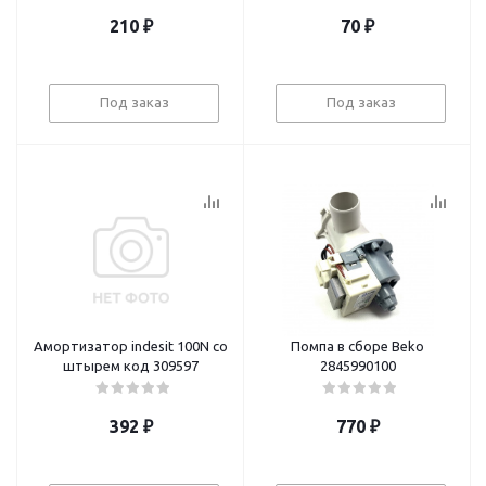
210
₽
70
₽
Под заказ
Под заказ
Амортизатор indesit 100N со
Помпа в сборе Beko
штырем код 309597
2845990100
392
₽
770
₽