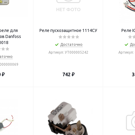
ле для
Реле пускозащитное 1114СУ
Реле IC
ов Danfoss
0018
Достаточно
До
Артикул: УТ000005242
Артикул:
аточно
0000000069
0
₽
742
₽
3