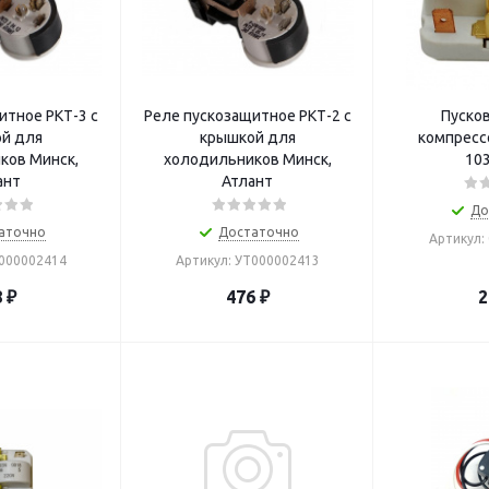
итное РКТ-3 с
Реле пускозащитное РКТ-2 с
Пусков
й для
крышкой для
компресс
ков Минск,
холодильников Минск,
10
ант
Атлант
До
аточно
Достаточно
Артикул:
Т000002414
Артикул: УТ000002413
8
₽
476
₽
2