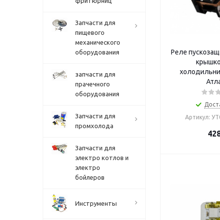
фритюрниц
Запчасти для
пищевого
механического
Реле пускозащ
оборудования
крышко
холодильни
запчасти для
Атл
прачечного
оборудования
Дост
Запчасти для
Артикул: У
промхолода
42
Запчасти для
электро котлов и
электро
бойлеров
Инструменты