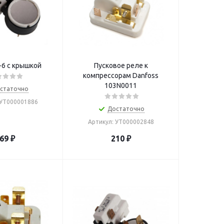
-6 с крышкой
Пусковое реле к
компрессорам Danfoss
103N0011
статочно
 УТ000001886
Достаточно
Артикул: УТ000002848
69
₽
210
₽