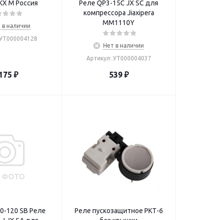
КХ М Россия
Реле QP3-15C JX SC для
компрессора Jiaxipera
MM1110Y
 в наличии
 УТ000004128
Нет в наличии
Артикул: УТ000004037
175
₽
539
₽
0-120 SB Реле
Реле пускозащитное РКТ-6