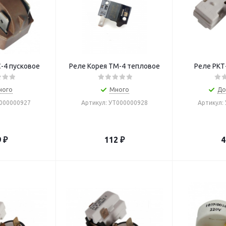
C-4 пусковое
Реле Корея ТМ-4 тепловое
Реле РКТ
ного
Много
До
Т000000927
Артикул: УТ000000928
Артикул:
9
₽
112
₽
4