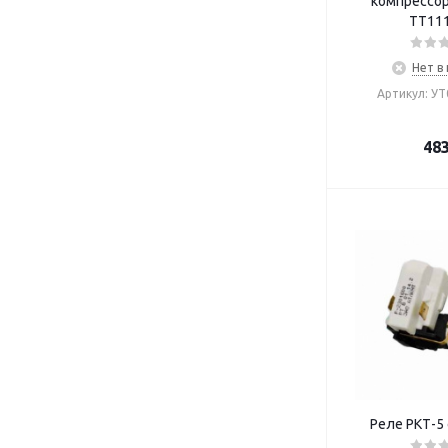
компрессора
TT11
Нет в
Артикул: У
48
Реле РКТ-5