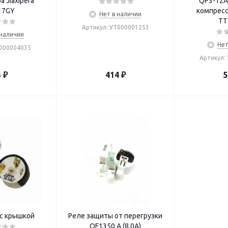
 Jiaxipera
QP3-12A 
17GY
компрессо
Нет в наличии
TT
Артикул: УТ000001253
 наличии
Нет
Т000004035
Артикул:
3
₽
414
₽
5
 с крышкой
Реле защиты от перегрузки
OF1350 A (8,0А)