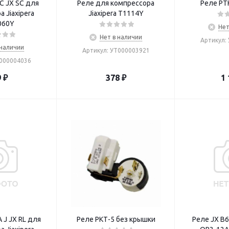
C JX SC для
Реле для компрессора
Реле РТ
 Jiaxipera
Jiaxipera T1114Y
60Y
Нет
Нет в наличии
Артикул:
 наличии
Артикул: УТ000003921
Т000004036
9
₽
378
₽
1 
 J JX RL для
Реле РКТ-5 без крышки
Реле JX B6