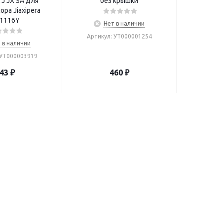
J JX SA для
без крышки
ра Jiaxipera
1116Y
Нет в наличии
Артикул: УТ000001254
 в наличии
 УТ000003919
43
₽
460
₽