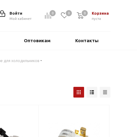
Войти
Корзина
0
0
0
0
Мой кабинет
пуста
Оптовикам
Контакты
ле для холодильников