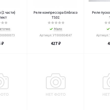
 (2 части)
Реле компрессора Embraco
Реле пуско
лект
TS02
аточно
Мало
0000000073
Артикул: УТ000004047
Артикул:
5
₽
427
₽
4