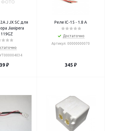
2A J JX SC для
Реле IC-15 - 1.8 A
ра Jiaxipera
1119GZ
Достаточно
Артикул: 00000000070
статочно
 УТ000004034
39
₽
345
₽