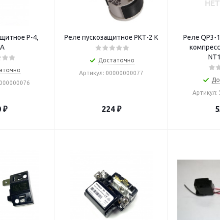
щитное Р-4,
Реле пускозащитное РКТ-2 К
Реле QP3-1
5А
компрессо
NT
Достаточно
аточно
Артикул: 00000000077
До
0000000076
Артикул:
0
₽
224
₽
5