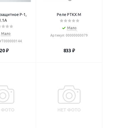
защитное Р-1,
Реле РТКХ М
1.1А
Мало
Мало
Артикул: 00000000079
 УТ000000144
20
₽
833
₽