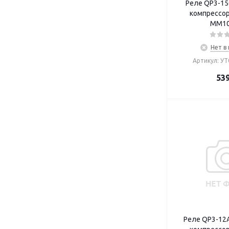
Реле QP3-15
компрессора
MM10
Нет в
Артикул: У
53
Реле QP3-12A