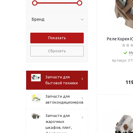
Бренд
Реле Корея I
Сбросить
М
Артикул: У
Запчасти для
11
бытовой техники
Запчасти для
автокондиционеров
Запчасти для
жарочных
шкафов, плит,