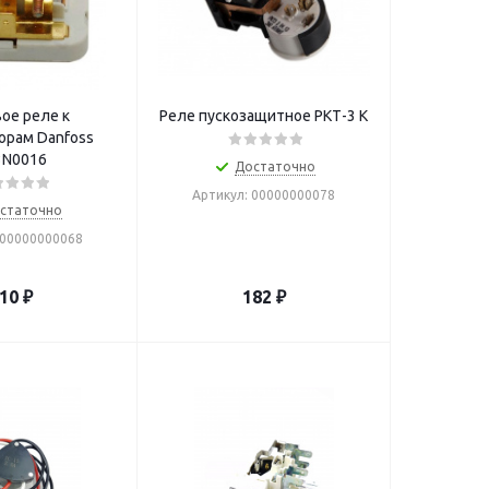
ое реле к
Реле пускозащитное РКТ-3 К
орам Danfoss
3N0016
Достаточно
Артикул: 00000000078
статочно
 00000000068
10
₽
182
₽