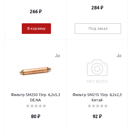
284
₽
266
₽
В корзину
Под заказ
Фильтр SM250 15гр. 6,2х5,3
Фильтр SM215 15гр. 6,2х2,3
DE.NA
Китай
80
₽
92
₽