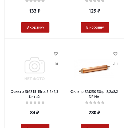
133
₽
129
₽
В корзину
В корзину
Фильтр SM215 15гр. 5,2х2,3
Фильтр SM250 50гр. 8,2х8,2
Китай
DE.NA
84
₽
280
₽