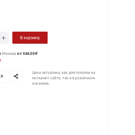
В корзину
в
Москва
от 566.50 ₽
е
Цена актуальна, как для покупки на
ся
интернет-сайте, так и в розничном
магазине.