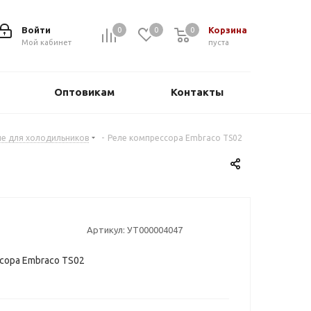
Войти
Корзина
0
0
0
0
Мой кабинет
пуста
Оптовикам
Контакты
ле для холодильников
-
Реле компрессора Embraco TS02
Артикул:
УТ000004047
сора Embraco TS02