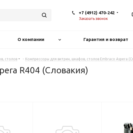
+7 (4912) 470-242
Заказать звонок
О компании
Гарантия и возврат
в, столов
-
Компрессоры для витрин, шкафов, столов Embraco Aspera (С
era R404 (Словакия)