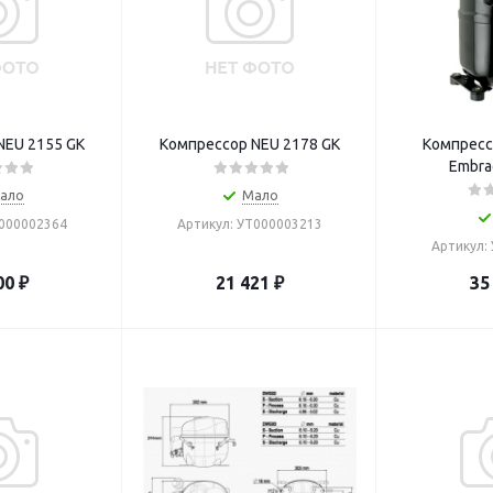
NEU 2155 GK
Компрессор NEU 2178 GK
Компресс
Embra
ало
Мало
Т000002364
Артикул: УТ000003213
Артикул:
00
₽
21 421
₽
35