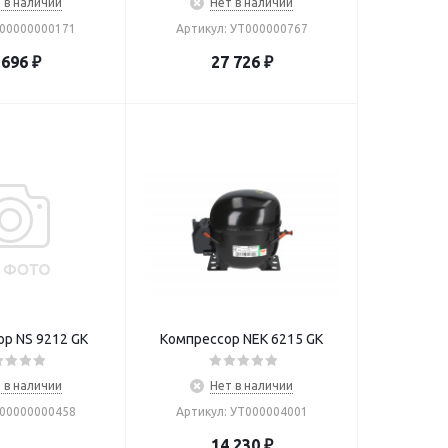
 в наличии
Нет в наличии
 00000000171
Артикул: УТ000000767
 696
₽
27 726
₽
р NS 9212 GK
Компрессор NEK 6215 GK
 в наличии
Нет в наличии
 00000000458
Артикул: УТ000004001
14 230
₽