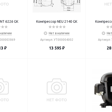
NT 6226 GK
Компрессор NEU 2140 GK
Компрессо
 наличии
Нет в наличии
Нет
Т000003869
Артикул: УТ000004002
Артикул:
13
₽
13 595
₽
28