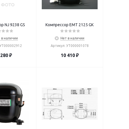
р NJ 9238 GS
Компрессор EMT 2125 GK
 в наличии
Нет в наличии
 УТ000002912
Артикул: УТ000001078
 280
₽
10 410
₽