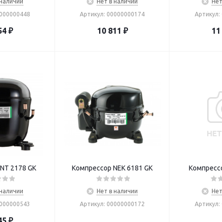
 наличии
Нет в наличии
Нет
0000000448
Артикул: 00000000174
Артикул:
54
₽
10 811
₽
11
NT 2178 GK
Компрессор NEK 6181 GK
Компрессо
 наличии
Нет в наличии
Нет
Т000000543
Артикул: 00000000172
Артикул:
45
₽