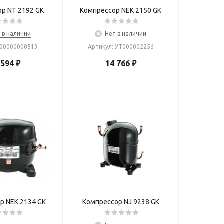
р NT 2192 GK
Компрессор NEK 2150 GK
 в наличии
Нет в наличии
 00000000513
Артикул: УТ000002256
 594
₽
14 766
₽
р NEK 2134 GK
Компрессор NJ 9238 GK