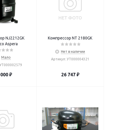
ор NJ2212GK
Компрессор NT 2180GK
co Aspera
Нет в наличии
Мало
Артикул: УТ000004321
 УТ000002579
 000
₽
26 747
₽