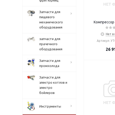
фритюрниц
Запчасти для
пищевого
Компрессор 
механического
оборудования
Нет в
запчасти для
Артикул: У
прачечного
26 9
оборудования
Запчасти для
промхолода
Запчасти для
электро котлов и
электро
бойлеров
Инструменты