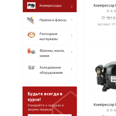
Компрессор 
Компрессоры
Нет в
Припои и флюсы
Артикул: У
Расходные
материалы
Фреоны, масла,
химия
Холодильное
оборудование
Будьте всегда в
курсе!
Компрессор 
Узнавайте о скидках и
акциях первым