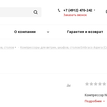
+7 (4912) 470-242
Заказать звонок
О компании
Гарантия и возврат
в, столов
-
Компрессоры для витрин, шкафов, столов Embraco Aspera (С
Компрессор N
Подробнее