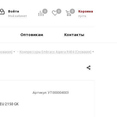
Войти
Корзина
0
0
0
0
Мой кабинет
пуста
Оптовикам
Контакты
ловакия)
-
Компрессоры Embraco Aspera R404 (Словакия)
Артикул:
УТ000004003
EU 2150 GK