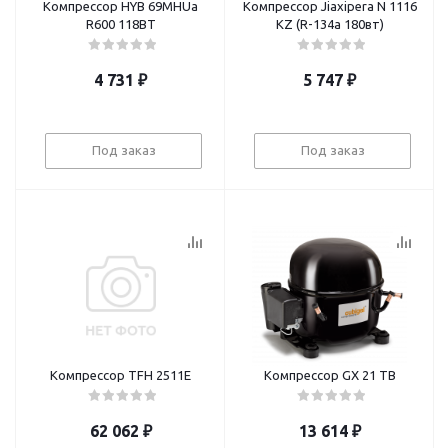
Компрессор HYB 69MHUa
Компрессор Jiaxipera N 1116
R600 118BT
KZ (R-134а 180вт)
4 731
₽
5 747
₽
Под заказ
Под заказ
Компрессор TFH 2511Е
Компрессор GX 21 TB
62 062
₽
13 614
₽