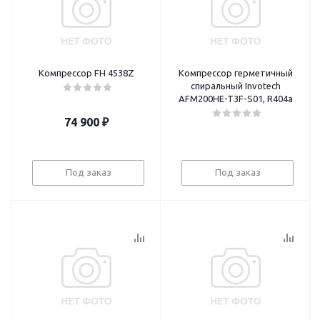
Компрессор FH 4538Z
Компрессор герметичный
спиральный Invotech
AFM200HE-T3F-S01, R404a
74 900
₽
Под заказ
Под заказ