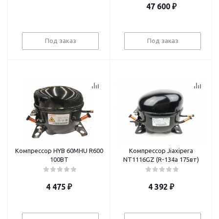
47 600
₽
Под заказ
Под заказ
Компрессор HYB 60MHU R600
Компрессор Jiaxipera
100BT
NТ1116GZ (R-134а 175вт)
4 475
₽
4 392
₽