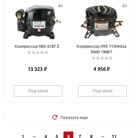
Компрессор NEK 6187 Z
Компрессор HYE 113MHUa
R600 196BT
13 323
₽
4 956
₽
Под заказ
Под заказ
Показать еще
1
4
5
6
7
8
11