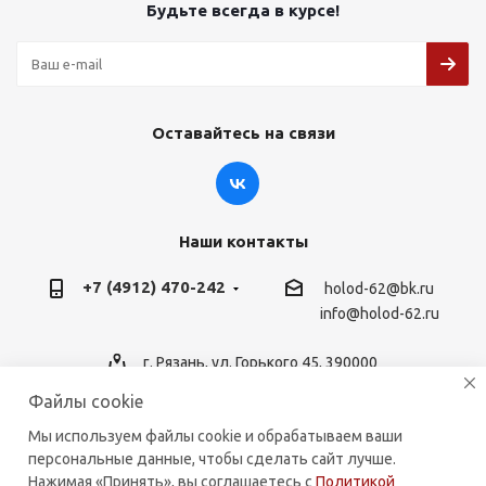
Будьте всегда в курсе!
Оставайтесь на связи
Наши контакты
+7 (4912) 470-242
holod-62@bk.ru
info@holod-62.ru
г. Рязань, ул. Горького 45, 390000
Файлы cookie
Мы используем файлы cookie и обрабатываем ваши
персональные данные, чтобы сделать сайт лучше.
2026 © holod-62.ru. Комплектующие для бытовой и
Нажимая «Принять», вы соглашаетесь с
Политикой