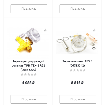
Под заказ
Под заказ
Термо-регулирующий
Термоэлемент TES 5
вентиль ТРВ TEX-2 R22
(067B3342)
(068Z3209)
4 088
₽
8 815
₽
Под заказ
Под заказ