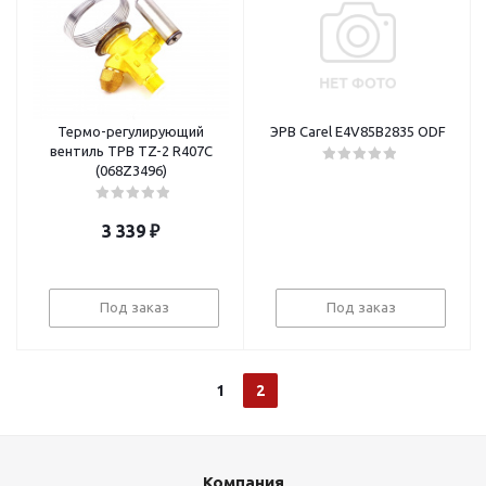
Термо-регулирующий
ЭРВ Carel E4V85B2835 ODF
вентиль ТРВ TZ-2 R407С
(068Z3496)
3 339
₽
Под заказ
Под заказ
1
2
Компания