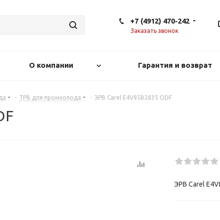
+7 (4912) 470-242
Заказать звонок
О компании
Гарантия и возврат
да
-
ТРВ для промхолода
-
ЭРВ Carel E4V85B2835 ODF
DF
ЭРВ Carel E4