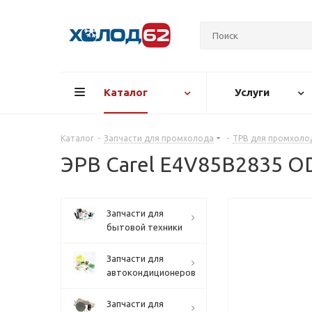
Каталог
Услуги
Каталог
-
Запчасти для промхолода
-
ТРВ для промхоло
ЭРВ Carel E4V85B2835 O
Запчасти для
бытовой техники
Запчасти для
автокондиционеров
Запчасти для