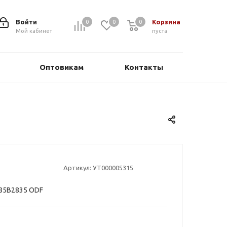
Войти
Корзина
0
0
0
0
Мой кабинет
пуста
Оптовикам
Контакты
Артикул:
УТ000005315
V85B2835 ODF