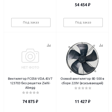
54 454
₽
Под заказ
Под заказ
Вентилятор FC056-VDA.4l.V7
Осевой вентилятор 8E-500 в
123703 без решетки Ziehl-
сборе 220V (всасывающий)
Abegg
74 875
₽
11 427
₽