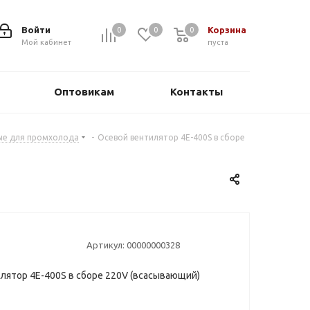
Войти
Корзина
0
0
0
0
Мой кабинет
пуста
Оптовикам
Контакты
ые для промхолода
-
Осевой вентилятор 4E-400S в сборе
Артикул:
00000000328
лятор 4E-400S в сборе 220V (всасывающий)