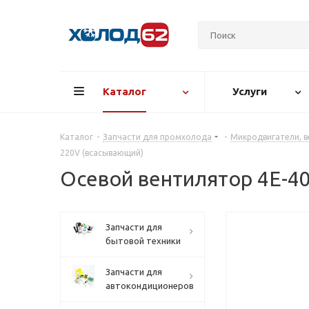
Каталог
Услуги
Каталог
-
Запчасти для промхолода
-
Микродвигатели, в
220V (всасывающий)
Осевой вентилятор 4E-40
Запчасти для
бытовой техники
Запчасти для
автокондиционеров