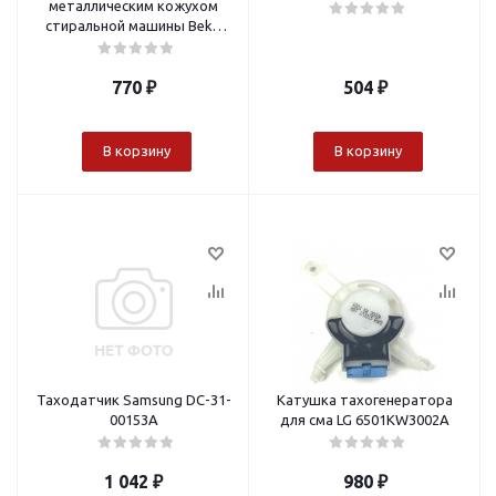
металлическим кожухом
стиральной машины Beko
372205506, замена 372205505
770
₽
504
₽
В корзину
В корзину
Таходатчик Samsung DC-31-
Катушка тахогенератора
00153A
для сма LG 6501KW3002A
1 042
₽
980
₽