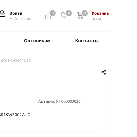
Войти
Корзина
0
0
0
0
Мой кабинет
пуста
Оптовикам
Контакты
 6501KW2002A LG
Артикул:
УТ000003026
501KW2002A LG