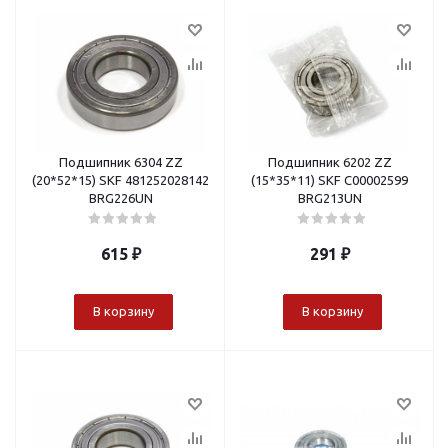
Подшипник 6304 ZZ
Подшипник 6202 ZZ
(20*52*15) SKF 481252028142
(15*35*11) SKF С00002599
BRG226UN
BRG213UN
615
₽
291
₽
В корзину
В корзину