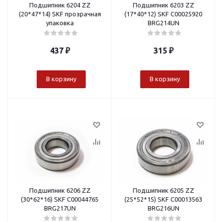
Подшипник 6204 ZZ
Подшипник 6203 ZZ
(20*47*14) SKF прозрачная
(17*40*12) SKF С00025920
упаковка
BRG214UN
437
₽
315
₽
В корзину
В корзину
Подшипник 6206 ZZ
Подшипник 6205 ZZ
(30*62*16) SKF С00044765
(25*52*15) SKF С00013563
BRG217UN
BRG216UN