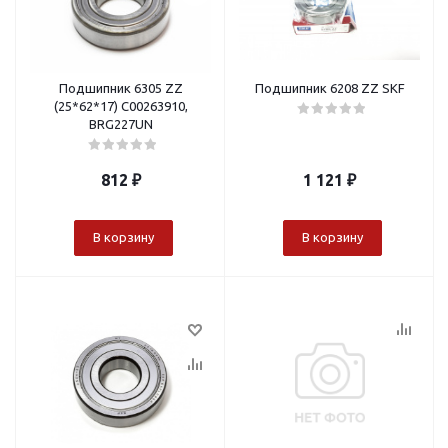
Подшипник 6305 ZZ
Подшипник 6208 ZZ SKF
(25*62*17) C00263910,
BRG227UN
812
₽
1 121
₽
В корзину
В корзину