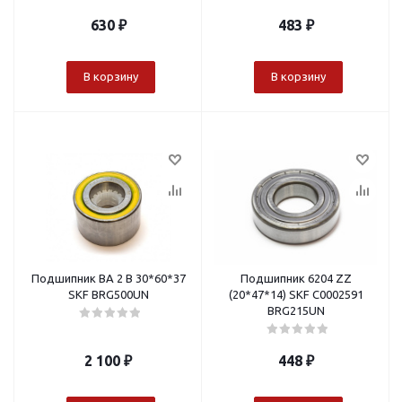
630
₽
483
₽
В корзину
В корзину
Подшипник ВА 2 В 30*60*37
Подшипник 6204 ZZ
SKF BRG500UN
(20*47*14) SKF С0002591
BRG215UN
2 100
₽
448
₽