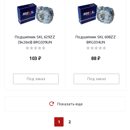
Подшипник SKL 629ZZ
Подшипник SKL 608ZZ
(9х26х8) BRG039UN
BRG034UN
103
₽
88
₽
Под заказ
Под заказ
Показать еще
1
2