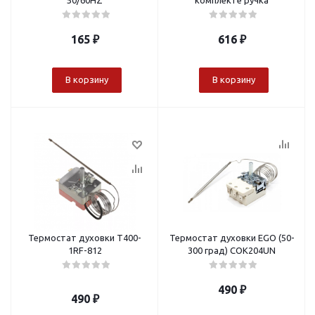
50/60HZ
комплекте ручка
165
₽
616
₽
В корзину
В корзину
Термостат духовки T400-
Термостат духовки EGO (50-
1RF-812
300 град) СОК204UN
490
₽
490
₽