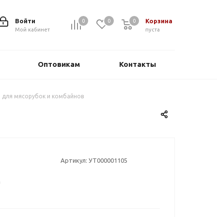
Войти
Корзина
0
0
0
0
Мой кабинет
пуста
Оптовикам
Контакты
 для мясорубок и комбайнов
Артикул:
УТ000001105
а