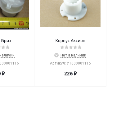
 Бриз
Корпус Аксион
 наличии
Нет в наличии
Т000001116
Артикул: УТ000001115
0
₽
226
₽