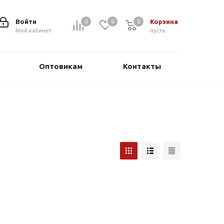
Войти
Корзина
0
0
0
0
Мой кабинет
пуста
Оптовикам
Контакты