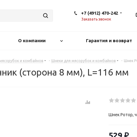
+7 (4912) 470-242
Заказать звонок
О компании
Гарантия и возврат
 мясорубок и комбайнов
-
Шнеки для мясорубок и комбайнов
-
Шнек Р
ник (сторона 8 мм), L=116 мм
Шнек Ротор, ч
529
₽