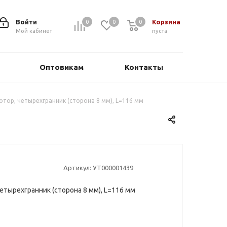
Войти
Корзина
0
0
0
0
Мой кабинет
пуста
Оптовикам
Контакты
отор, четырехгранник (сторона 8 мм), L=116 мм
Артикул:
УТ000001439
етырехгранник (сторона 8 мм), L=116 мм