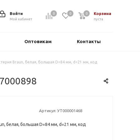
Войти
Корзина
0
0
0
0
Мой кабинет
пуста
Оптовикам
Контакты
терня Braun, белая, большая D=84 мм, d=21 мм, код
 7000898
Артикул:
УТ000001468
n, белая, большая D=84 мм, d=21 мм, код