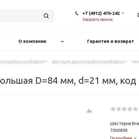
+7 (4912) 470-242
Заказать звонок
О компании
Гарантия и возврат
 мясорубок и комбайнов
-
Шестерни для мясорубок и комбайнов
-
Шес
большая D=84 мм, d=21 мм, код
Шестерня Brau
7000898
Подробнее