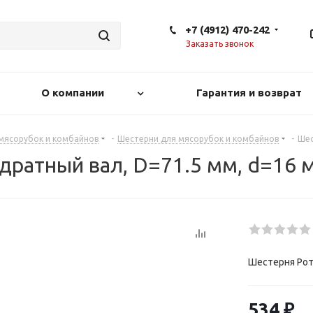
+7 (4912) 470-242
Заказать звонок
О компании
Гарантия и возврат
 мясорубок и комбайнов
-
Шестерни для мясорубок и комбайнов
-
Шес
дратный вал, D=71.5 мм, d=16 
Шестерня Рот
534
₽