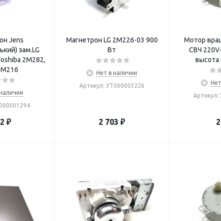
он Jens
Магнетрон LG 2M226-03 900
Мотор вра
кий) зам.LG
Вт
СВЧ 220V-
oshiba 2M282,
высота 
2M216
Нет в наличии
Нет
Артикул: УТ000003226
 наличии
Артикул:
Т000001294
22
₽
2 703
₽
2