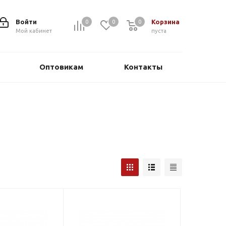
Войти
Корзина
0
0
0
0
Мой кабинет
пуста
Оптовикам
Контакты