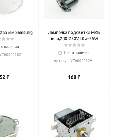
 255 мм Samsung
Лампочка подсветки МКВ
печи,240-250V,20w-25W
 в наличии
Нет в наличии
 УТ000001821
Артикул: УТ000001291
52
₽
168
₽