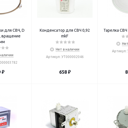
и для СВЧ, D
Конденсатор для СВЧ 0,92
Тарелка СВЧ
, вращение
mkF
мм
Нет
Нет в наличии
Артикул:
 наличии
Артикул: УТ000002046
Т000003782
9
₽
658
₽
8