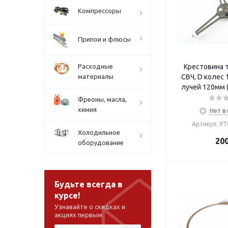
Компрессоры
Припои и флюсы
Расходные
Крестовина 
материалы
СВЧ, D колес 
лучей 120мм 
Фреоны, масла,
химия
Нет в
Артикул: У
Холодильное
20
оборудование
Будьте всегда в
курсе!
Узнавайте о скидках и
акциях первым