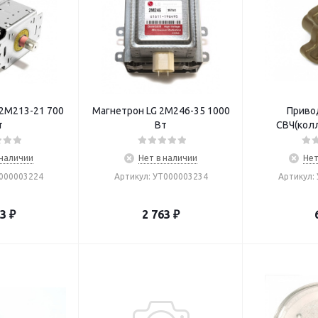
 2M213-21 700
Магнетрон LG 2M246-35 1000
Приво
т
Вт
СВЧ(кол
 наличии
Нет в наличии
Нет
Т000003224
Артикул: УТ000003234
Артикул:
03
₽
2 763
₽