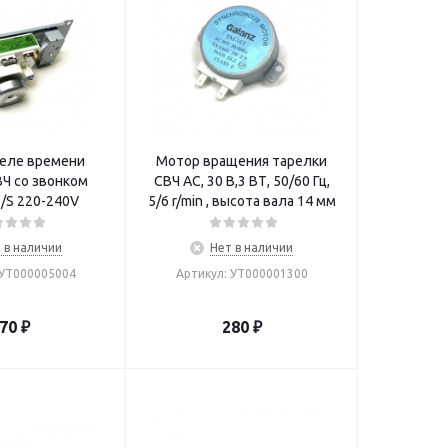
реле времени
Мотор вращения тарелки
Ч со звонком
СВЧ AC, 30 В,3 ВТ, 50/60 Гц,
/S 220-240V
5/6 r/min , высота вала 14 мм
 в наличии
Нет в наличии
 УТ000005004
Артикул: УТ000001300
70
₽
280
₽