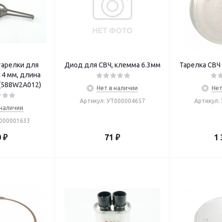
тарелки для
Диод для СВЧ, клемма 6.3мм
Тарелка СВЧ
14 мм, длина
(588W2A012)
Нет в наличии
Нет
Артикул: УТ000004657
Артикул:
 наличии
Т000001633
0
₽
71
₽
1 