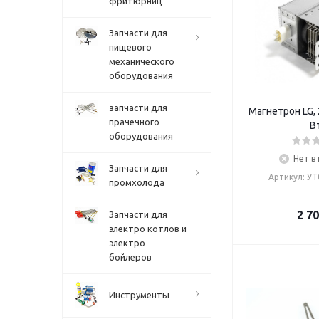
фритюрниц
Запчасти для
пищевого
механического
оборудования
запчасти для
Магнетрон LG,
прачечного
В
оборудования
Нет в
Запчасти для
Артикул: У
промхолода
2 7
Запчасти для
электро котлов и
электро
бойлеров
Инструменты