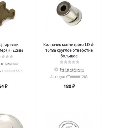
д тарелки
Колпачек магнетрона LD d-
лер) Н=22мм
16mm круглое отверстие
большое
 в наличии
Нет в наличии
 УТ000001669
Артикул: УТ000001283
64
₽
180
₽