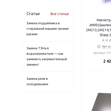
Статьи
Все статьи
Магнетр
Замена подшипника в
JM002(малень
стиральной машине своими
2M213,2М214,T
руками
Sharp 
Нет в
Замена ТЭНа в
Артикул: У
водонагревателе — как
заменить нагревательный
2 4
элемент
Замена реле в
холодильнике