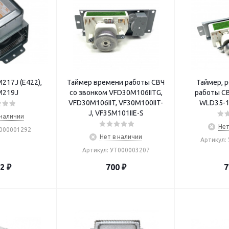
217J (E422),
Таймер времени работы СВЧ
Таймер, 
M219J
со звонком VFD30M106IITG,
работы СВ
VFD30M106IIT, VF30M100IIT-
WLD35-1
J, VF35M101IIE-S
 наличии
Нет
Т000001292
Нет в наличии
Артикул:
Артикул: УТ000003207
02
₽
700
₽
7