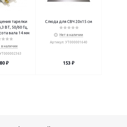
щения тарелки
Слюда для СВЧ 20х15 см
,3 ВТ, 50/60 Гц,
высота вала 14 мм
Нет в наличии
Артикул: УТ000001640
 в наличии
 УТ000002363
80
₽
153
₽