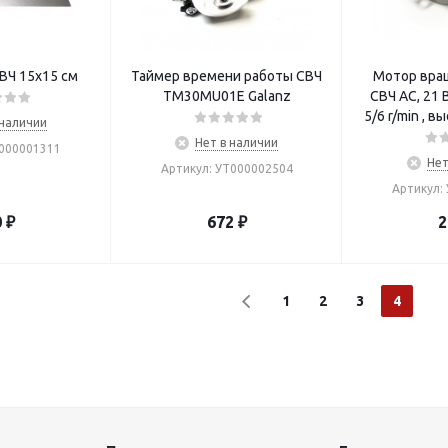
ВЧ 15х15 см
Таймер времени работы СВЧ
Мотор вра
TM30MU01E Galanz
СВЧ AC, 21 В
5/6 r/min , 
 наличии
Нет в наличии
Т000001311
Нет
Артикул: УТ000002504
Артикул:
0
₽
672
₽
2
1
2
3
4