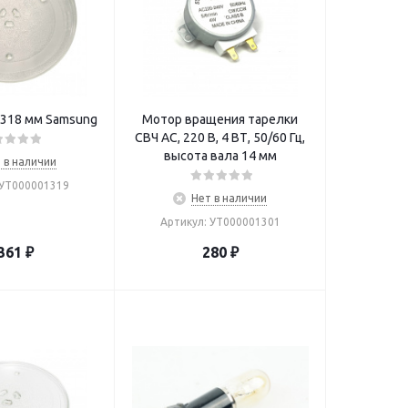
 318 мм Samsung
Мотор вращения тарелки
СВЧ AC, 220 В, 4 ВТ, 50/60 Гц,
высота вала 14 мм
 в наличии
 УТ000001319
Нет в наличии
Артикул: УТ000001301
361
₽
280
₽