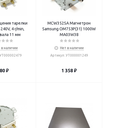
щения тарелки
MCW352SA Магнетрон
240V, 4 r/min,
Samsung OM75ЗP(31) 1000W
вала 11 мм
MA03W38
 в наличии
Нет в наличии
 УТ000002479
Артикул: УТ000001249
80
₽
1 358
₽