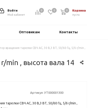
Войти
Корзина
0
0
0
0
Мой кабинет
пуста
Оптовикам
Контакты
ор вращения тарелки СВЧ AC, 30 В,3 ВТ, 50/60 Гц, 5/6 r/min ,
r/min , высота вала 14
Артикул:
УТ000001300
 тарелки СВЧ AC, 30 В,3 ВТ, 50/60 Гц, 5/6 r/min ,