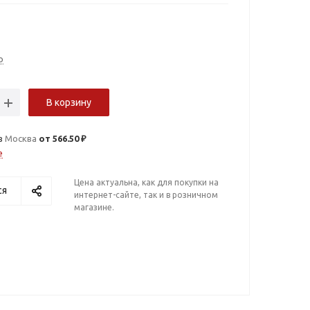
о
В корзину
в
Москва
от 566.50 ₽
е
Цена актуальна, как для покупки на
ся
интернет-сайте, так и в розничном
магазине.