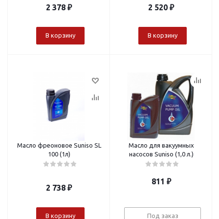
2 378
₽
2 520
₽
В корзину
В корзину
Масло фреоновое Suniso SL
Масло для вакуумных
100 (1л)
насосов Suniso (1,0 л.)
811
₽
2 738
₽
В корзину
Под заказ