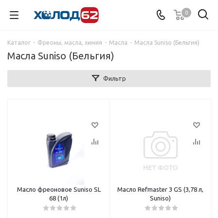
0
Каталог
-
Фреоны, масла, химия
-
Масла
-
Масла Suniso (Бельгия)
Масла Suniso (Бельгия)
Фильтр
Масло фреоновое Suniso SL
Масло Refmaster 3 GS (3,78 л,
68 (1л)
Suniso)