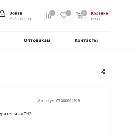
Войти
Корзина
0
0
0
0
Мой кабинет
пуста
Оптовикам
Контакты
Артикул:
УТ000004919
ирительная TH2