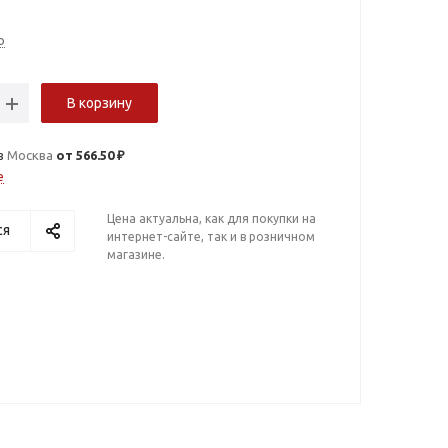
о
В корзину
в
Москва
от 566.50 ₽
е
Цена актуальна, как для покупки на
ся
интернет-сайте, так и в розничном
магазине.