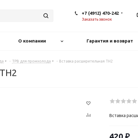
+7 (4912) 470-242
Заказать звонок
О компании
Гарантия и возврат
да
-
ТРВ для промхолода
-
Вставка расширительная TH2
 TH2
Вставка расш
420
₽