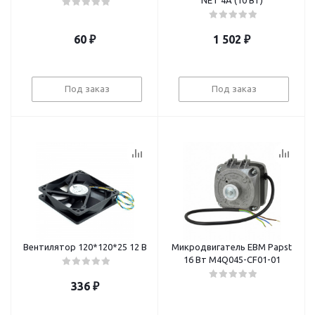
NET 4A (10 Вт)
60
₽
1 502
₽
Под заказ
Под заказ
Вентилятор 120*120*25 12 В
Микродвигатель EBM Papst
16 Вт M4Q045-CF01-01
336
₽