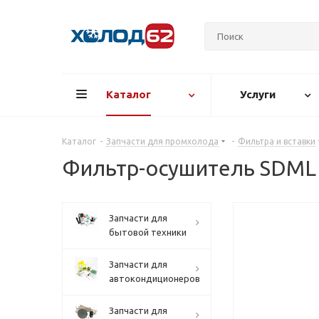
Каталог
Услуги
Каталог
-
Запчасти для промхолода
-
Фильтра и вставки
Фильтр-осушитель SDML - 
Запчасти для
бытовой техники
Запчасти для
автокондиционеров
Запчасти для