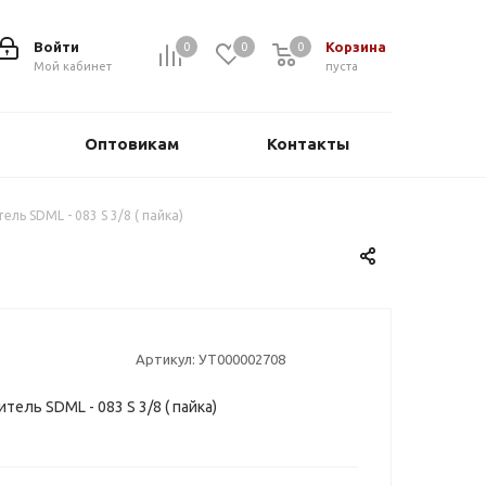
Войти
Корзина
0
0
0
0
Мой кабинет
пуста
Оптовикам
Контакты
ль SDML - 083 S 3/8 ( пайка)
Артикул:
УТ000002708
ель SDML - 083 S 3/8 ( пайка)