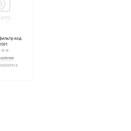
фильтр код
0501
 наличии
Т000000916