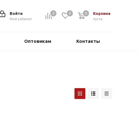
Войти
Корзина
0
0
0
0
Мой кабинет
пуста
Оптовикам
Контакты