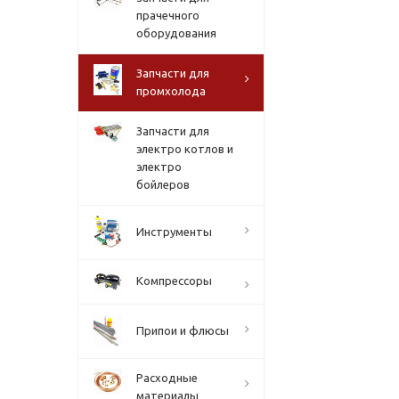
прачечного
оборудования
Запчасти для
промхолода
Запчасти для
электро котлов и
электро
бойлеров
Инструменты
Компрессоры
Припои и флюсы
Расходные
материалы