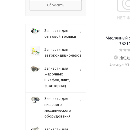
Сбросить
Запчасти для
бытовой техники
Маслянный 
3621
Запчасти для
автокондиционеров
Нет в
Артикул: У
Запчасти для
жарочных
шкафов, плит,
фритюрниц
Запчасти для
пищевого
механического
оборудования
запчасти для