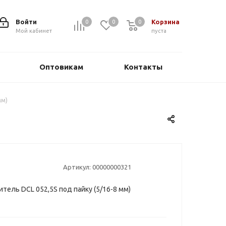
Войти
Корзина
0
0
0
0
Мой кабинет
пуста
Оптовикам
Контакты
мм)
Артикул:
00000000321
тель DCL 052,5S под пайку (5/16-8 мм)