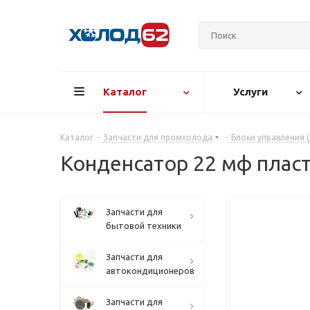
Каталог
Услуги
Каталог
-
Запчасти для промхолода
-
Блоки управления 
Конденсатор 22 мф плас
Запчасти для
бытовой техники
Запчасти для
автокондиционеров
Запчасти для