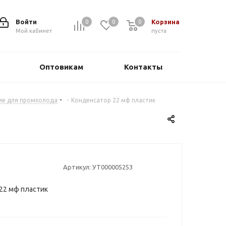
Войти
Корзина
0
0
0
0
Мой кабинет
пуста
Оптовикам
Контакты
ие для промхолода
-
Конденсатор 22 мф пластик
Артикул:
УТ000005253
22 мф пластик